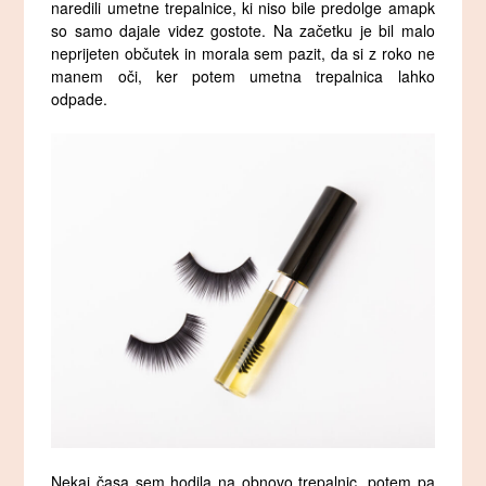
naredili umetne trepalnice, ki niso bile predolge amapk
so samo dajale videz gostote. Na začetku je bil malo
neprijeten občutek in morala sem pazit, da si z roko ne
manem oči, ker potem umetna trepalnica lahko
odpade.
Nekaj časa sem hodila na obnovo trepalnic, potem pa