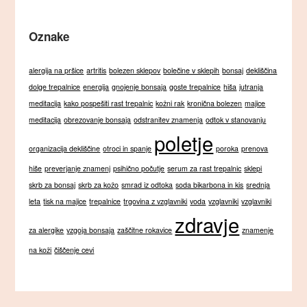
Oznake
alergija na pršice
artritis
bolezen sklepov
bolečine v sklepih
bonsaj
dekliščina
dolge trepalnice
energija
gnojenje bonsaja
goste trepalnice
hiša
jutranja
meditacija
kako pospešiti rast trepalnic
kožni rak
kronična bolezen
majice
meditacija
obrezovanje bonsaja
odstranitev znamenja
odtok v stanovanju
poletje
organizacija dekliščine
otroci in spanje
poroka
prenova
hiše
preverjanje znamenj
psihično počutje
serum za rast trepalnic
sklepi
skrb za bonsaj
skrb za kožo
smrad iz odtoka
soda bikarbona in kis
srednja
leta
tisk na majice
trepalnice
trgovina z vzglavniki
voda
vzglavniki
vzglavniki
zdravje
za alergike
vzgoja bonsaja
zaščitne rokavice
znamenje
na koži
čiščenje cevi