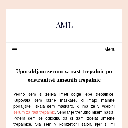
Skip
to
content
AML
Menu
Uporabljam serum za rast trepalnic po
odstranitvi umetnih trepalnic
Vedno sem si želela imeti dolge lepe trepalnice.
Kupovala sem razne maskare, ki imajo majhne
podaljške. Iskala sem maskaro, ki ima že v vsebini
serum za rast trepalnic
, vendar je trenutno nisem našla.
Potem sem se odločila, da si dam izdelat umetne
trepalnice. Šla sem v komzetični salon, kjer si mi