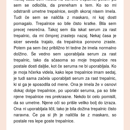
sem se odločila, da preneham s tem. Ko so mi
odstranili umetne trepalnice, svojih skoraj nisem imela.
Tudi če sem se naličila z maskaro, ni kaj dosti
pomagalo. Trepalnice so bile čisto kratke. Bila sem
precej nesrečna. Takoj sem šla iskat serum za rast
trepalnic, da mi čimprej zrastejo nazaj. Nekaj časa je
sicer seveda trajalo, da trepalnica ponovno zraste.
Potem pa sem čez približno tri tedne že imela normalno
dolžino. Še vedno sem uporabljala serum za rast
trepalnic, tako da sčasoma so moje trepalnice res
postale dosti daljše, kot če seruma ne bi uporabljala. Ko
je moja hčerka videla, kako lepe trepalnice imam sedaj,
je tudi sama začela uporabljati serum za rast trepalnic,
ki si ga je sposodila od mene. Ona je imela že v osnovi
dokaj dolge trepalnice, po uporabi seruma, pa so bile
njene trepalnice res prekrasne. Nekdo bi celo pomislil,
da so umetne. Njene oči so prišle veliko bolj do izraza.
Ona ni uporabljala ličil, tako je bila dožina trepalnic čisto
naravna. Če pa si jih je naličila še z maskaro, so
postale res lepe goste trepalnice.