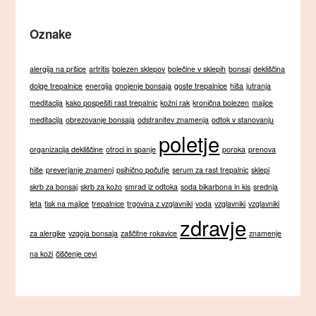
Oznake
alergija na pršice
artritis
bolezen sklepov
bolečine v sklepih
bonsaj
dekliščina
dolge trepalnice
energija
gnojenje bonsaja
goste trepalnice
hiša
jutranja
meditacija
kako pospešiti rast trepalnic
kožni rak
kronična bolezen
majice
meditacija
obrezovanje bonsaja
odstranitev znamenja
odtok v stanovanju
poletje
organizacija dekliščine
otroci in spanje
poroka
prenova
hiše
preverjanje znamenj
psihično počutje
serum za rast trepalnic
sklepi
skrb za bonsaj
skrb za kožo
smrad iz odtoka
soda bikarbona in kis
srednja
leta
tisk na majice
trepalnice
trgovina z vzglavniki
voda
vzglavniki
vzglavniki
zdravje
za alergike
vzgoja bonsaja
zaščitne rokavice
znamenje
na koži
čiščenje cevi