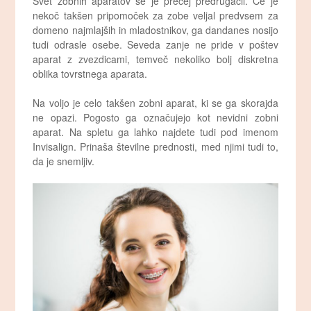
Svet zobnih aparatov se je precej predrugačil. Če je
nekoč takšen pripomoček za zobe veljal predvsem za
domeno najmlajših in mladostnikov, ga dandanes nosijo
tudi odrasle osebe. Seveda zanje ne pride v poštev
aparat z zvezdicami, temveč nekoliko bolj diskretna
oblika tovrstnega aparata.
Na voljo je celo takšen zobni aparat, ki se ga skorajda
ne opazi. Pogosto ga označujejo kot nevidni zobni
aparat. Na spletu ga lahko najdete tudi pod imenom
Invisalign. Prinaša številne prednosti, med njimi tudi to,
da je snemljiv.