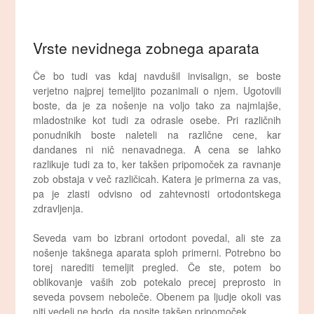
Vrste nevidnega zobnega aparata
Če bo tudi vas kdaj navdušil invisalign, se boste
verjetno najprej temeljito pozanimali o njem. Ugotovili
boste, da je za nošenje na voljo tako za najmlajše,
mladostnike kot tudi za odrasle osebe. Pri različnih
ponudnikih boste naleteli na različne cene, kar
dandanes ni nič nenavadnega. A cena se lahko
razlikuje tudi za to, ker takšen pripomoček za ravnanje
zob obstaja v več različicah. Katera je primerna za vas,
pa je zlasti odvisno od zahtevnosti ortodontskega
zdravljenja.
Seveda vam bo izbrani ortodont povedal, ali ste za
nošenje takšnega aparata sploh primerni. Potrebno bo
torej narediti temeljit pregled. Če ste, potem bo
oblikovanje vaših zob potekalo precej preprosto in
seveda povsem neboleče. Obenem pa ljudje okoli vas
niti vedeli ne bodo, da nosite takšen pripomoček.…