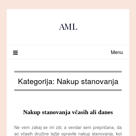
Skip
to
content
AML
Menu
Kategorija:
Nakup stanovanja
Nakup stanovanja včasih ali danes
Ne vem zakaj se mi zdi, a vendar sem prepričana, da
so včasih družine lažje opravile nakup stanovanja, kot