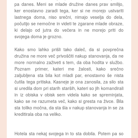
pa danes. Meni se mlade družine danes prav smilijo,
ker enostavno zaradi tega, ker si ne morejo ustvariti
lastnega doma, niso srečni, nimajo veselja do dela,
počutijo se nemočne in videti te zgarane mlade obraze,
ki delajo od jutra do večera in ne morejo priti do
svojega doma je grozno.
Kako smo lahko prišli tako daleč, da si povprečna
družina ne more več privoščiti nakup stanovanja, da ne
more normalno zaživeti s tem, da oba hodita v službo.
Poznam primer, kateri me žalosti, kako srečno
zaljubljena sta bila kot mladi par, enostavno še nista
čutila tega pritiska. Kasneje je ona zanosila, za silo sta
si uredila dom pri starih starših, kateri so jih komandirali
in iz obiska v obisk sem videla kako se spreminjata,
kako se ne razumeta več, kako si gresta na živce. Bila
sta toliko močna, da sta šla v nakup stanovanja in se za
kreditirala oba na veliko.
Hotela sta nekaj svojega in to sta dobila. Potem pa so