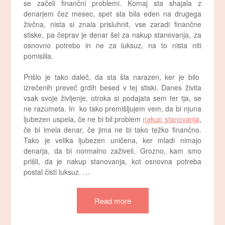
se začeli finančni problemi. Komaj sta shajala z
denarjem čez mesec, spet sta bila eden na drugega
živčna, nista si znala prisluhnit, vse zaradi finančne
stiske, pa čeprav je denar šel za nakup stanovanja, za
osnovno potrebo in ne za luksuz, na to nista niti
pomislila.
Prišlo je tako daleč, da sta šla narazen, ker je bilo
izrečenih preveč grdih besed v tej stiski. Danes živita
vsak svoje življenje, otroka si podajata sem ter tja, se
ne razumeta. In ko tako premišljujem vem, da bi njuna
ljubezen uspela, če ne bi bil problem
nakup stanovanja
,
če bi imela denar, če jima ne bi tako težko finančno.
Tako je velika ljubezen uničena, ker mladi nimajo
denarja, da bi normalno zaživeli. Grozno, kam smo
prišli, da je nakup stanovanja, kot osnovna potreba
postal čisti luksuz.
…
Read more