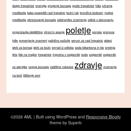
dolge trepalnice
energija
gnojenje bonsaja
goste trepalnice
hiša
jutranja
meditacija
kako pospešiti rast trepalnic
kožni rak
kronična bolezen
majice
meditacija
obrezovanje bonsaja
odstranitev znamenja
odtok v stanovanju
poletje
organizacija dekliščine
otroci in spanje
poroka
prenova
hiše
preverjanje znamenj
psihično počutje
serum za rast trepalnic
sklepi
skrb za bonsaj
skrb za kožo
smrad iz odtoka
soda bikarbona in kis
srednja
leta
tisk na majice
trepalnice
trgovina z vzglavniki
voda
vzglavniki
vzglavniki
zdravje
za alergike
vzgoja bonsaja
zaščitne rokavice
znamenje
na koži
čiščenje cevi
©2026 AML
| Built using WordPress and
Responsive Blogily
theme by Superb