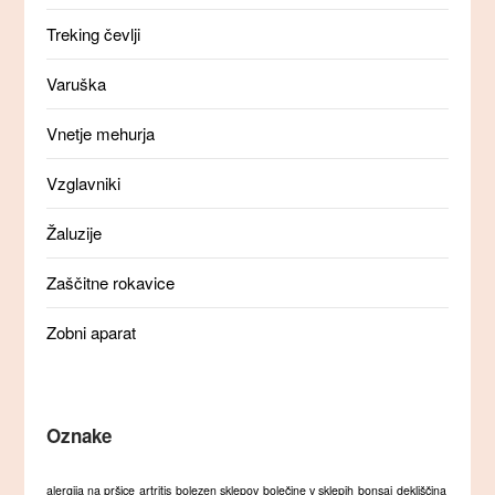
Treking čevlji
Varuška
Vnetje mehurja
Vzglavniki
Žaluzije
Zaščitne rokavice
Zobni aparat
Oznake
alergija na pršice
artritis
bolezen sklepov
bolečine v sklepih
bonsaj
dekliščina