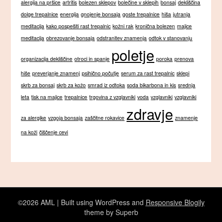
alergija na pršice
artritis
bolezen sklepov
bolečine v sklepih
bonsaj
dekliščina
dolge trepalnice
energija
gnojenje bonsaja
goste trepalnice
hiša
jutranja
meditacija
kako pospešiti rast trepalnic
kožni rak
kronična bolezen
majice
meditacija
obrezovanje bonsaja
odstranitev znamenja
odtok v stanovanju
poletje
organizacija dekliščine
otroci in spanje
poroka
prenova
hiše
preverjanje znamenj
psihično počutje
serum za rast trepalnic
sklepi
skrb za bonsaj
skrb za kožo
smrad iz odtoka
soda bikarbona in kis
srednja
leta
tisk na majice
trepalnice
trgovina z vzglavniki
voda
vzglavniki
vzglavniki
zdravje
za alergike
vzgoja bonsaja
zaščitne rokavice
znamenje
na koži
čiščenje cevi
©2026 AML
| Built using WordPress and
Responsive Blogily
theme by Superb