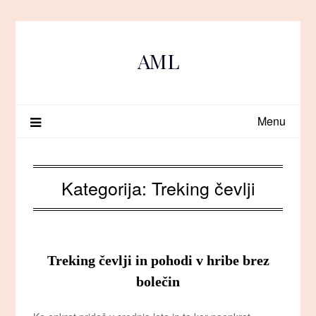
Skip
to
content
AML
Menu
Kategorija:
Treking čevlji
Treking čevlji in pohodi v hribe brez
bolečin