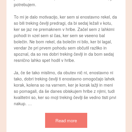
potrebujem.
To mi je dalo motivacijo, ker sem si enostavno rekel, da
so bili treking čevlji predragi, da bi sedaj ležali v kotu,
ker se jaz ne premaknem v hribe. Začel sem z lahkimi
pohodi in vzel sem si čas, ker sem se vseeno bal
bolečin. Ne bom rekel, da bolečin ni bilo, ker bi lagal,
vendar že pri prvem pohodu sem občutil razliko in
spoznal, da so res dobri treking čevlji in da bom sedaj
resnično lahko spet hodil v hribe.
Ja, če še tako mislimo, da obutev nič ni, enostavno ni
tako, dobri treking čevlji ti enostavno omogočajo lahek
korak, kolena so na varnem, ker je korak lažji in meni
so pomagali, da še danes obiskujem hribe z njimi, tudi
kvalitetni so, ker so moji treking čevlji še vedno tisti prvi
nakup. …
Read more