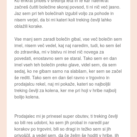
Ko enkrat prideš v srednja leta in te kar naenkrat
začneš čutiti bolečine skoraj povsod, ti ni nič več jasno.
Jaz sem pri teh bolečinah izgubil voljo za pohode in
nisem verjel, da bi mi kateri koli treking čevlji lahko
oblažili korake.
Vse manj sem zaradi bolečin gibal, vse več bolečin sem
imel, nisem več vedel, kaj naj naredim, tudi, ko sem šel
do zdravnika, mi v bistvu ni imel nič novega za
povedati, enostavno sem se staral. Tako sem en dan
imel vseh teh bolečin preko glave, videl sem, da sem
sedaj, ko ne gibam samo na slabšam, ker sem se začel
še rediti. Tako sem en dan šel ravno v trgovino in
prodajalcu rekel, naj mi pokaže, kateri so najboljši
treking čevlji za kolena, ker me pri hoji v hribe najbolj
bolijo kolena.
Prodajalec mi je prinesel super obutev, ti treking čevlji
so bili res udobni, ko sem jih probal in naredil par
korakov po trgovini, bili so dragi in težko sem si jih
privoščil, a vedel sem, da če želim še hoditi v hribe, jih