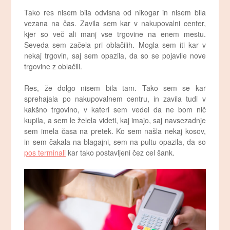
Tako res nisem bila odvisna od nikogar in nisem bila
vezana na čas. Zavila sem kar v nakupovalni center,
kjer so več ali manj vse trgovine na enem mestu.
Seveda sem začela pri oblačilih. Mogla sem iti kar v
nekaj trgovin, saj sem opazila, da so se pojavile nove
trgovine z oblačili.
Res, že dolgo nisem bila tam. Tako sem se kar
sprehajala po nakupovalnem centru, in zavila tudi v
kakšno trgovino, v kateri sem vedel da ne bom nič
kupila, a sem le želela videti, kaj imajo, saj navsezadnje
sem imela časa na pretek. Ko sem našla nekaj kosov,
in sem čakala na blagajni, sem na pultu opazila, da so
pos terminali
kar tako postavljeni čez cel šank.