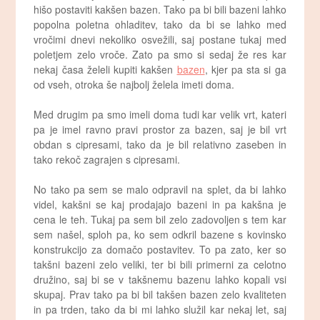
hišo postaviti kakšen bazen. Tako pa bi bili bazeni lahko
popolna poletna ohladitev, tako da bi se lahko med
vročimi dnevi nekoliko osvežili, saj postane tukaj med
poletjem zelo vroče. Zato pa smo si sedaj že res kar
nekaj časa želeli kupiti kakšen
bazen
, kjer pa sta si ga
od vseh, otroka še najbolj želela imeti doma.
Med drugim pa smo imeli doma tudi kar velik vrt, kateri
pa je imel ravno pravi prostor za bazen, saj je bil vrt
obdan s cipresami, tako da je bil relativno zaseben in
tako rekoč zagrajen s cipresami.
No tako pa sem se malo odpravil na splet, da bi lahko
videl, kakšni se kaj prodajajo bazeni in pa kakšna je
cena le teh. Tukaj pa sem bil zelo zadovoljen s tem kar
sem našel, sploh pa, ko sem odkril bazene s kovinsko
konstrukcijo za domačo postavitev. To pa zato, ker so
takšni bazeni zelo veliki, ter bi bili primerni za celotno
družino, saj bi se v takšnemu bazenu lahko kopali vsi
skupaj. Prav tako pa bi bil takšen bazen zelo kvaliteten
in pa trden, tako da bi mi lahko služil kar nekaj let, saj