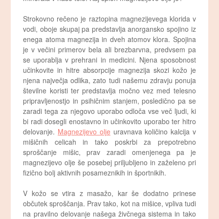
Strokovno rečeno je raztopina magnezijevega klorida v
vodi, oboje skupaj pa predstavlja anorgansko spojino iz
enega atoma magnezija in dveh atomov klora. Spojina
je v večini primerov bela ali brezbarvna, predvsem pa
se uporablja v prehrani in medicini. Njena sposobnost
učinkovite in hitre absorpcije magnezija skozi kožo je
njena največja odlika, zato tudi našemu zdravju ponuja
številne koristi ter predstavlja močno vez med telesno
pripravljenostjo in psihičnim stanjem, posledično pa se
zaradi tega za njegovo uporabo odloča vse več ljudi, ki
bi radi dosegli enostavno in učinkovito uporabo ter hitro
delovanje.
Magnezijevo olje
uravnava količino kalcija v
mišičnih celicah in tako poskrbi za prepotrebno
sproščanje mišic, prav zaradi omenjenega pa je
magnezijevo olje še posebej priljubljeno in zaželeno pri
fizično bolj aktivnih posameznikih in športnikih.
V kožo se vtira z masažo, kar še dodatno prinese
občutek sproščanja. Prav tako, kot na mišice, vpliva tudi
na pravilno delovanje našega živčnega sistema in tako