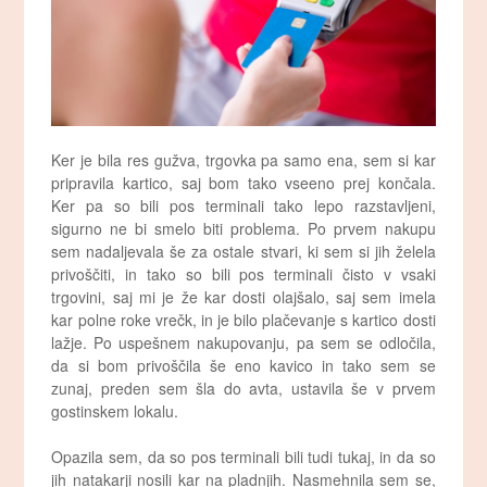
Ker je bila res gužva, trgovka pa samo ena, sem si kar
pripravila kartico, saj bom tako vseeno prej končala.
Ker pa so bili pos terminali tako lepo razstavljeni,
sigurno ne bi smelo biti problema. Po prvem nakupu
sem nadaljevala še za ostale stvari, ki sem si jih želela
privoščiti, in tako so bili pos terminali čisto v vsaki
trgovini, saj mi je že kar dosti olajšalo, saj sem imela
kar polne roke vrečk, in je bilo plačevanje s kartico dosti
lažje. Po uspešnem nakupovanju, pa sem se odločila,
da si bom privoščila še eno kavico in tako sem se
zunaj, preden sem šla do avta, ustavila še v prvem
gostinskem lokalu.
Opazila sem, da so pos terminali bili tudi tukaj, in da so
jih natakarji nosili kar na pladnjih. Nasmehnila sem se,