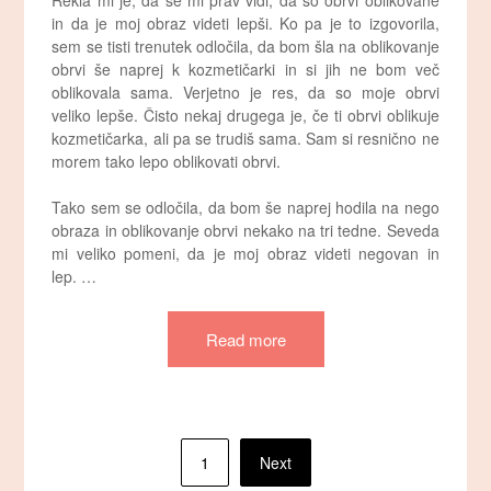
Rekla mi je, da se mi prav vidi, da so obrvi oblikovane
in da je moj obraz videti lepši. Ko pa je to izgovorila,
sem se tisti trenutek odločila, da bom šla na oblikovanje
obrvi še naprej k kozmetičarki in si jih ne bom več
oblikovala sama. Verjetno je res, da so moje obrvi
veliko lepše. Čisto nekaj drugega je, če ti obrvi oblikuje
kozmetičarka, ali pa se trudiš sama. Sam si resnično ne
morem tako lepo oblikovati obrvi.
Tako sem se odločila, da bom še naprej hodila na nego
obraza in oblikovanje obrvi nekako na tri tedne. Seveda
mi veliko pomeni, da je moj obraz videti negovan in
lep. …
Read more
Številčenje
1
Next
prispevkov