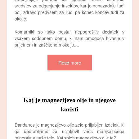
sredstev za odganjanje insektov, kar je nenazadnje tudi
bolj zdravo predvsem za ljudi pa konec koncev tudi za
okolje.
Komarniki so tako postali nepogrešljiv dodatek v
vsakem sodobnem domu, ki nam omogoča bivanje v
prijetnem in zaščitenem okolju.…
Read more
Kaj je magnezijevo olje in njegove
koristi
Dandanes je magnezijevo olje zelo priljubljen izdelek, ki
ga uporabljamo za učinkovit vnos manjkajočega
minerala v naše telo. Kaj sploh magnezijevo olje je?