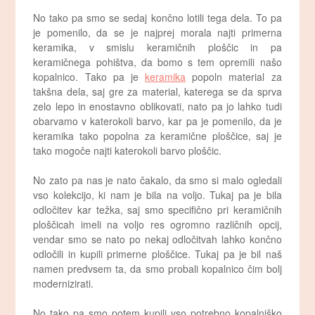
No tako pa smo se sedaj končno lotili tega dela. To pa
je pomenilo, da se je najprej morala najti primerna
keramika, v smislu keramičnih ploščic in pa
keramičnega pohištva, da bomo s tem opremili našo
kopalnico. Tako pa je
keramika
popoln material za
takšna dela, saj gre za material, katerega se da sprva
zelo lepo in enostavno oblikovati, nato pa jo lahko tudi
obarvamo v katerokoli barvo, kar pa je pomenilo, da je
keramika tako popolna za keramične ploščice, saj je
tako mogoče najti katerokoli barvo ploščic.
No zato pa nas je nato čakalo, da smo si malo ogledali
vso kolekcijo, ki nam je bila na voljo. Tukaj pa je bila
odločitev kar težka, saj smo specifično pri keramičnih
ploščicah imeli na voljo res ogromno različnih opcij,
vendar smo se nato po nekaj odločitvah lahko končno
odločili in kupili primerne ploščice. Tukaj pa je bil naš
namen predvsem ta, da smo probali kopalnico čim bolj
modernizirati.
No tako pa smo potem kupili vso potrebno kopalniško