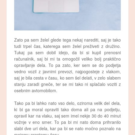
Zato pa sem želel glede tega nekaj narediti, saj je tako
tudi trpel čas, katerega sem želel preživeti z družino.
Tukaj pa sem dobil idejo, da bi si kupil prenosni
računalnik, saj bi mi ta omogočil veliko bolj praktično
opravljanje dela. To pa zato, ker sem se do podjetja
vedno vozil z javnimi prevozi, najpogosteje z vlakom,
saj je bila cesta v času, ko sem šel delati, v zelo slabem
stanju zaradi gneče, ter se mi tako ni splačalo voziti z
osebnim avtomobilom.
Tako pa bi lahko nato vso delo, oziroma velik del dela,
ki bi ga moral opraviti tako doma ali pa na podjetju,
opravil kar na vlaku, saj sem imel nekje 30 do 40 minut
vožnje v eno smer. To pa bi mi nato doma prihranilo
slabi dve uri dela, kar pa bi se nato močno poznalo na
mojemu prostemu času.