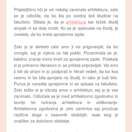
Prijateljičino hči je od nekdaj zanimala arhitektura, zato
se je odločila, da bo šla po srednji šoli študirat na
fakulteto. Slišala je, da je
arhitektura
kar težek študij
ampak ni se dala motiti. Ko se je vpisovala na študij, je
zvedela, da bo imela sprejemne izpite.
Zelo jo je skrbelo zato smo ji vsi prigovarjali, da bo
zmogla, saj je rojena za tak poklic. Pozanimala se je,
kakšno znanje mora imeti za sprejemne izpite. Poiskala
si je primerno literaturo in se pričela pripravljati. Vsi smo
ji bili ob strani in jo podpirali in hkrati vedeli, da bo kos
vsemu in bo bila sprejeta na študij. In tako je tudi bilo.
Punca je naredila sprejemne in se vpisala na fakulteto.
Zelo težko si je izbrala smer v arhitekturi, saj jo je vse
zanimalo. Odločala se je med arhitekturno zgodovino in
teorijo ter notranja arhitektura in oblikovanje.
Arhitekturna zgodovina je zelo zanimiva saj proučuje
različne sloge v časovnih obdobjih, vsak slog je
značilen za določeno obdobje.