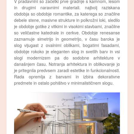
V pradavnini so začetki prve gradnje s kamnom, lesom
in drugimi naravnimi materiali. najbolj raziskana
obdobja so obdobje romantike, za katerega so značilne
debele stene, masivne strukture in polkrožni loki, sledilo
je obdobje gotike z vitkimi in visokimi stavbami, značilne
so veličastne katedrale in cerkve. Obdobje renesanse
zaznamuje simetrijo in geometrijo, v času baroka je
slog vijugast z ovalnimi oblikami, bogatimi fasadami,
obdobje rokoko je eleganten slog in svetlih barv in vsi
slogi modernizem pa do sodobne arhitekture v
današnjem času. Notranja arhitektura in oblikovanje jo
je pritegnila predvsem zaradi estetike in funkcionalnosti.
Rada opremlja z barvami in izbira dekorativne
predmete in ostalo pohištvo v minimalističnem slogu.