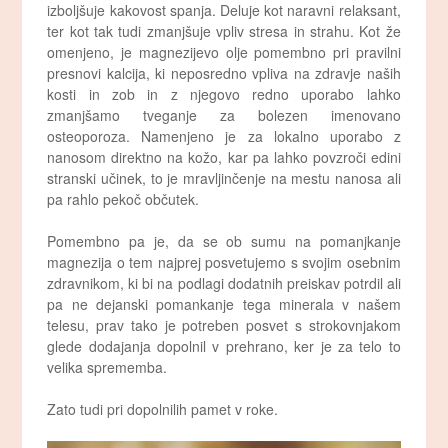
izboljšuje kakovost spanja. Deluje kot naravni relaksant,
ter kot tak tudi zmanjšuje vpliv stresa in strahu. Kot že
omenjeno, je magnezijevo olje pomembno pri pravilni
presnovi kalcija, ki neposredno vpliva na zdravje naših
kosti in zob in z njegovo redno uporabo lahko
zmanjšamo tveganje za bolezen imenovano
osteoporoza. Namenjeno je za lokalno uporabo z
nanosom direktno na kožo, kar pa lahko povzroči edini
stranski učinek, to je mravljinčenje na mestu nanosa ali
pa rahlo pekoč občutek.
Pomembno pa je, da se ob sumu na pomanjkanje
magnezija o tem najprej posvetujemo s svojim osebnim
zdravnikom, ki bi na podlagi dodatnih preiskav potrdil ali
pa ne dejanski pomankanje tega minerala v našem
telesu, prav tako je potreben posvet s strokovnjakom
glede dodajanja dopolnil v prehrano, ker je za telo to
velika sprememba.
Zato tudi pri dopolnilih pamet v roke.