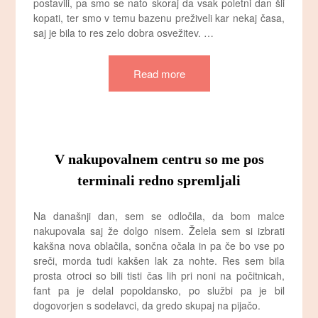
postavili, pa smo se nato skoraj da vsak poletni dan šli
kopati, ter smo v temu bazenu preživeli kar nekaj časa,
saj je bila to res zelo dobra osvežitev. …
Read more
V nakupovalnem centru so me pos
terminali redno spremljali
Na današnji dan, sem se odločila, da bom malce
nakupovala saj že dolgo nisem. Želela sem si izbrati
kakšna nova oblačila, sončna očala in pa če bo vse po
sreči, morda tudi kakšen lak za nohte. Res sem bila
prosta otroci so bili tisti čas lih pri noni na počitnicah,
fant pa je delal popoldansko, po službi pa je bil
dogovorjen s sodelavci, da gredo skupaj na pijačo.