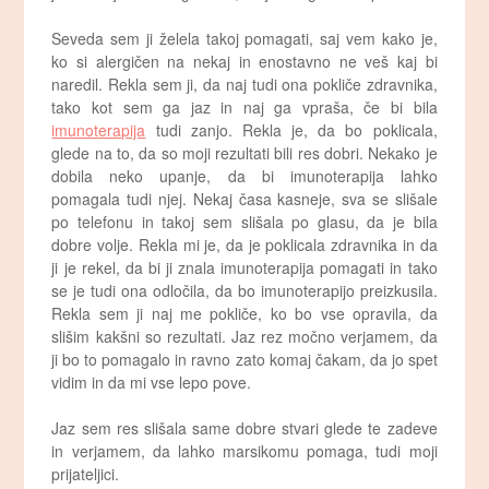
Seveda sem ji želela takoj pomagati, saj vem kako je,
ko si alergičen na nekaj in enostavno ne veš kaj bi
naredil. Rekla sem ji, da naj tudi ona pokliče zdravnika,
tako kot sem ga jaz in naj ga vpraša, če bi bila
imunoterapija
tudi zanjo. Rekla je, da bo poklicala,
glede na to, da so moji rezultati bili res dobri. Nekako je
dobila neko upanje, da bi imunoterapija lahko
pomagala tudi njej. Nekaj časa kasneje, sva se slišale
po telefonu in takoj sem slišala po glasu, da je bila
dobre volje. Rekla mi je, da je poklicala zdravnika in da
ji je rekel, da bi ji znala imunoterapija pomagati in tako
se je tudi ona odločila, da bo imunoterapijo preizkusila.
Rekla sem ji naj me pokliče, ko bo vse opravila, da
slišim kakšni so rezultati. Jaz rez močno verjamem, da
ji bo to pomagalo in ravno zato komaj čakam, da jo spet
vidim in da mi vse lepo pove.
Jaz sem res slišala same dobre stvari glede te zadeve
in verjamem, da lahko marsikomu pomaga, tudi moji
prijateljici.