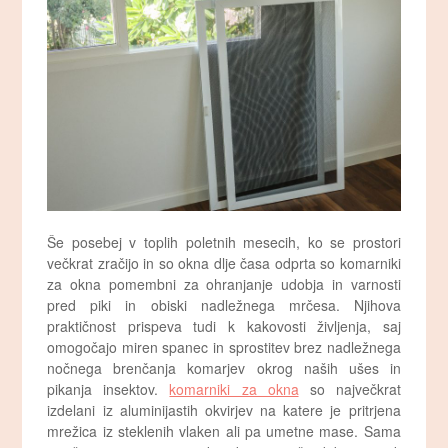
Še posebej v toplih poletnih mesecih, ko se prostori
večkrat zračijo in so okna dlje časa odprta so komarniki
za okna pomembni za ohranjanje udobja in varnosti
pred piki in obiski nadležnega mrčesa. Njihova
praktičnost prispeva tudi k kakovosti življenja, saj
omogočajo miren spanec in sprostitev brez nadležnega
nočnega brenčanja komarjev okrog naših ušes in
pikanja insektov.
komarniki za okna
so največkrat
izdelani iz aluminijastih okvirjev na katere je pritrjena
mrežica iz steklenih vlaken ali pa umetne mase. Sama