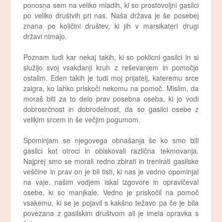
ponosna sem na veliko mladih, ki so prostovoljni gasilci
po veliko društvih pri nas. Naša država je še posebej
znana po količini društev, ki jih v marsikateri drugi
državi nimajo.
Poznam tudi kar nekaj takih, ki so poklicni gasilci in si
služijo svoj vsakdanji kruh z reševanjem in pomočjo
ostalim. Eden takih je tudi moj prijatelj, kateremu srce
zaigra, ko lahko priskoči nekomu na pomoč. Mislim, da
moraš biti za to delo prav posebna oseba, ki jo vodi
dobrosrčnost in dobrodelnost, da so gasilci osebe z
velikim srcem in še večjim pogumom.
Spominjam se njegovega obnašanja še ko smo bili
gasilci kot otroci in obiskovali različna tekmovanja.
Najprej smo se morali redno zbirati in trenirati gasilske
veščine in prav on je bil tisti, ki nas je vedno opominjal
na vaje, našim vodjem iskal izgovore in opravičeval
osebe, ki so manjkale. Vedno je priskočil na pomoč
vsakemu, ki se je pojavil s kakšno težavo pa če je bila
povezana z gasilskim društvom ali je imela opravka s