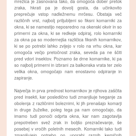
mrežica je zasnovana tako, da omogoča dober pretok
zraka, hkrati pa je dovolj gosta, da učinkovito
preprečuje vstop nadležnemu mrčesu. Obstaja več
različnih vrst, najbolj priljubljeni so fiksni komarniki za
okna, ki se namestijo neposredno na okenski okvir in so
primerni za okna, ki se redkeje odpiraj, rolo komarniki
za okna pa so modernejša različica fiksnih komarnikov,
ki se po potrebi lahko zvijejo v rolo na vrhu okna, kar
omogoča večjo pretočnost zraka, seveda pa ne ščiti
pred vdori insektov. Poznamo še drne komarnike, ki pa
so najbolj primerni in izbrani za balkonska vrata ter zelo
velika okna, omogočajo nam enostavno odpiranje in
zapiranje.
Največja in prva prednost komarnikov je njihova zaščita
pred insekti, kar posledično tudi zmanjšuje tveganje za
obolenja z različnimi boleznimi, ki jih prenašajo komarji
in druge žuželke, poleg tega pa nam omogočajo, da
imamo tudi ponoči odprta okna, kar nam zagotavlja
prepotreben svež zrak in boljšo prezračevanje, še
posebej v vročih poletnih mesecih. Komarniki tako tudi
zmanjšujejo potrebo po uporabi raznih kemičnih