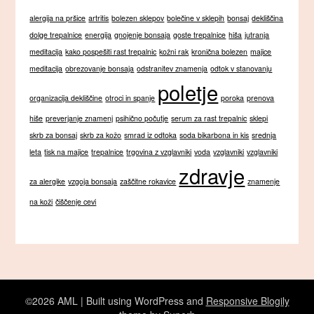
alergija na pršice
artritis
bolezen sklepov
bolečine v sklepih
bonsaj
dekliščina
dolge trepalnice
energija
gnojenje bonsaja
goste trepalnice
hiša
jutranja
meditacija
kako pospešiti rast trepalnic
kožni rak
kronična bolezen
majice
meditacija
obrezovanje bonsaja
odstranitev znamenja
odtok v stanovanju
poletje
organizacija dekliščine
otroci in spanje
poroka
prenova
hiše
preverjanje znamenj
psihično počutje
serum za rast trepalnic
sklepi
skrb za bonsaj
skrb za kožo
smrad iz odtoka
soda bikarbona in kis
srednja
leta
tisk na majice
trepalnice
trgovina z vzglavniki
voda
vzglavniki
vzglavniki
zdravje
za alergike
vzgoja bonsaja
zaščitne rokavice
znamenje
na koži
čiščenje cevi
©2026 AML
| Built using WordPress and
Responsive Blogily