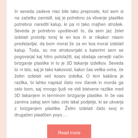
In seveda zadeve niso bile tako preproste, kot sem si
na začetku zamislil, saj je potrebno za vlivanje plastike
potrebno narediti kalup, ki pa ni tako majhen strošek.
Seveda je potrebno upoštevati to, da sem jaz želel
izdelati prototip torej le en kos in si nikakor nisem
predstavljal, da bom moral že za en kos moral izdelati
kalup. Toda, so me strokovnjaki s katerimi sem se
pogovarjal kaj hitro potolažili, saj obstaja cenejši način
brizganje plastike in to je 3D tiskanje izdelkov. Seveda
to ni isto, saj je tako kakovost, kakor čas velika ovira, če
želim izdelati več kosov izdelka. O tem kakšna je
razlika, bi lahko napisal čisto nov članek in morda ga
celo bom, saj mnogo ljudi ne vidi bistvene razlike med
3D tiskanjem in terminom brizganje plastike. In če vas
zanima zakaj sem tako zelo iskal podjetje, ki se ukvarja
z brizganjem plastike. Želim izdelati čisto svoj in
drugačen plastičen yoyo.…
Read more