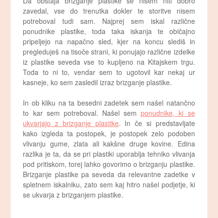
Da obstaja brizganje plastike se nisem niti dobro
zavedal, vse do trenutka dokler te storitve nisem
potreboval tudi sam. Najprej sem iskal različne
ponudnike plastike, toda taka iskanja te običajno
pripeljejo na napačno sled, kjer na koncu slediš in
pregleduješ na tisoče strani, ki ponujajo različne izdelke
iz plastike seveda vse to kupljeno na Kitajskem trgu.
Toda to ni to, vendar sem to ugotovil kar nekaj ur
kasneje, ko sem zasledil izraz brizganje plastike.
In ob kliku na ta besedni zadetek sem našel natančno
to kar sem potreboval. Našel sem
ponudnike, ki se
ukvarjajo z brizganje plastike
. In če si predstavljate
kako izgleda ta postopek, je postopek zelo podoben
vlivanju gume, zlata ali kakšne druge kovine. Edina
razlika je ta, da se pri plastiki uporablja tehniko vlivanja
pod pritiskom, torej lahko govorimo o brizganju plastike.
Brizganje plastike pa seveda da relevantne zadetke v
spletnem iskalniku, zato sem kaj hitro našel podjetje, ki
se ukvarja z brizganjem plastike.