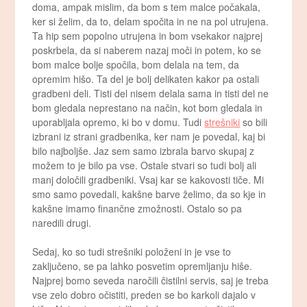
doma, ampak mislim, da bom s tem malce počakala,
ker si želim, da to, delam spočita in ne na pol utrujena.
Ta hip sem popolno utrujena in bom vsekakor najprej
poskrbela, da si naberem nazaj moči in potem, ko se
bom malce bolje spočila, bom delala na tem, da
opremim hišo. Ta del je bolj delikaten kakor pa ostali
gradbeni deli. Tisti del nisem delala sama in tisti del ne
bom gledala neprestano na način, kot bom gledala in
uporabljala opremo, ki bo v domu. Tudi
strešniki
so bili
izbrani iz strani gradbenika, ker nam je povedal, kaj bi
bilo najboljše. Jaz sem samo izbrala barvo skupaj z
možem to je bilo pa vse. Ostale stvari so tudi bolj ali
manj določili gradbeniki. Vsaj kar se kakovosti tiče. Mi
smo samo povedali, kakšne barve želimo, da so kje in
kakšne imamo finančne zmožnosti. Ostalo so pa
naredili drugi.
Sedaj, ko so tudi strešniki položeni in je vse to
zaključeno, se pa lahko posvetim opremljanju hiše.
Najprej bomo seveda naročili čistilni servis, saj je treba
vse zelo dobro očistiti, preden se bo karkoli dajalo v