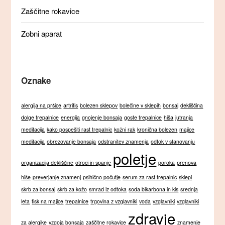
Zaščitne rokavice
Zobni aparat
Oznake
alergija na pršice
artritis
bolezen sklepov
bolečine v sklepih
bonsaj
dekliščina
dolge trepalnice
energija
gnojenje bonsaja
goste trepalnice
hiša
jutranja
meditacija
kako pospešiti rast trepalnic
kožni rak
kronična bolezen
majice
meditacija
obrezovanje bonsaja
odstranitev znamenja
odtok v stanovanju
poletje
organizacija dekliščine
otroci in spanje
poroka
prenova
hiše
preverjanje znamenj
psihično počutje
serum za rast trepalnic
sklepi
skrb za bonsaj
skrb za kožo
smrad iz odtoka
soda bikarbona in kis
srednja
leta
tisk na majice
trepalnice
trgovina z vzglavniki
voda
vzglavniki
vzglavniki
zdravje
za alergike
vzgoja bonsaja
zaščitne rokavice
znamenje