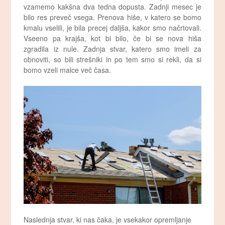
vzamemo kakšna dva tedna dopusta. Zadnji mesec je
bilo res preveč vsega. Prenova hiše, v katero se bomo
kmalu vselili, je bila precej daljša, kakor smo načrtovali.
Vseeno pa krajša, kot bi bilo, če bi se nova hiša
zgradila iz nule. Zadnja stvar, katero smo imeli za
obnoviti, so bili strešniki in po tem smo si rekli, da si
bomo vzeli malce več časa.
Naslednja stvar, ki nas čaka, je vsekakor opremljanje