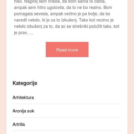
hišo. Najprej sem mislila, da bom sama to čistila,
ampak sem hitro ugotovila, da to ne bo realno. Bom
pomagala seveda, ampak večino je pa bolje, da bo
naredil nekdo, ki je za to izkušenj. Tako kot recimo je
nekdo izkušenj za to, da so se strešniki položili tako, kot
je prav. …
Read more
Kategorije
Arhitektura
Aronija sok
Artritis