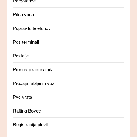
Pergotende
Pitna voda
Popravilo telefonov
Pos terminali
Postelje
Prenosni računalnik
Prodaja rabljenih vozil
Pvc vrata
Rafting Bovec
Registracija plovil