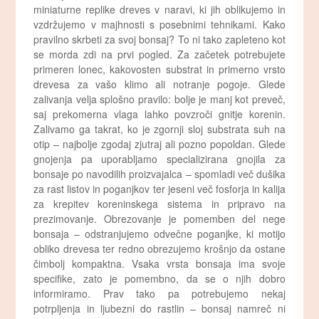
miniaturne replike dreves v naravi, ki jih oblikujemo in
vzdržujemo v majhnosti s posebnimi tehnikami. Kako
pravilno skrbeti za svoj bonsaj? To ni tako zapleteno kot
se morda zdi na prvi pogled. Za začetek potrebujete
primeren lonec, kakovosten substrat in primerno vrsto
drevesa za vašo klimo ali notranje pogoje. Glede
zalivanja velja splošno pravilo: bolje je manj kot preveč,
saj prekomerna vlaga lahko povzroči gnitje korenin.
Zalivamo ga takrat, ko je zgornji sloj substrata suh na
otip – najbolje zgodaj zjutraj ali pozno popoldan. Glede
gnojenja pa uporabljamo specializirana gnojila za
bonsaje po navodilih proizvajalca – spomladi več dušika
za rast listov in poganjkov ter jeseni več fosforja in kalija
za krepitev koreninskega sistema in pripravo na
prezimovanje. Obrezovanje je pomemben del nege
bonsaja – odstranjujemo odvečne poganjke, ki motijo
obliko drevesa ter redno obrezujemo krošnjo da ostane
čimbolj kompaktna. Vsaka vrsta bonsaja ima svoje
specifike, zato je pomembno, da se o njih dobro
informiramo. Prav tako pa potrebujemo nekaj
potrpljenja in ljubezni do rastlin – bonsaj namreč ni