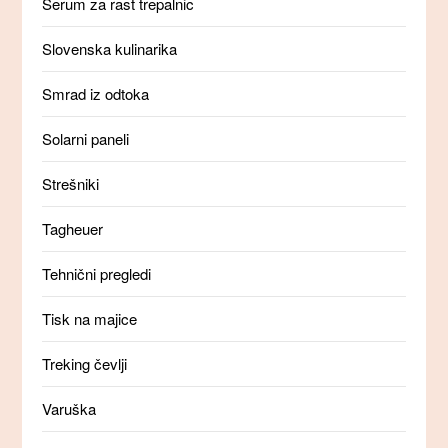
Serum za rast trepalnic
Slovenska kulinarika
Smrad iz odtoka
Solarni paneli
Strešniki
Tagheuer
Tehnični pregledi
Tisk na majice
Treking čevlji
Varuška