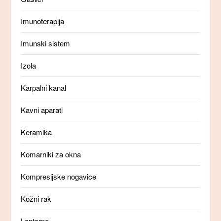
Imunoterapija
Imunski sistem
Izola
Karpalni kanal
Kavni aparati
Keramika
Komarniki za okna
Kompresijske nogavice
Kožni rak
Lanterne