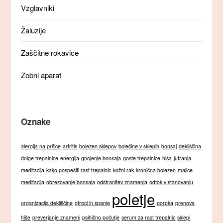
Vzglavniki
Žaluzije
Zaščitne rokavice
Zobni aparat
Oznake
alergija na pršice
artritis
bolezen sklepov
bolečine v sklepih
bonsaj
dekliščina
dolge trepalnice
energija
gnojenje bonsaja
goste trepalnice
hiša
jutranja
meditacija
kako pospešiti rast trepalnic
kožni rak
kronična bolezen
majice
meditacija
obrezovanje bonsaja
odstranitev znamenja
odtok v stanovanju
poletje
organizacija dekliščine
otroci in spanje
poroka
prenova
hiše
preverjanje znamenj
psihično počutje
serum za rast trepalnic
sklepi