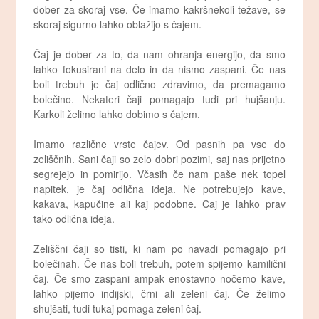
dober za skoraj vse. Če imamo kakršnekoli težave, se
skoraj sigurno lahko oblažijo s čajem.
Čaj je dober za to, da nam ohranja energijo, da smo
lahko fokusirani na delo in da nismo zaspani. Če nas
boli trebuh je čaj odlično zdravimo, da premagamo
bolečino. Nekateri čaji pomagajo tudi pri hujšanju.
Karkoli želimo lahko dobimo s čajem.
Imamo različne vrste čajev. Od pasnih pa vse do
zeliščnih. Sani čaji so zelo dobri pozimi, saj nas prijetno
segrejejo in pomirijo. Včasih če nam paše nek topel
napitek, je čaj odlična ideja. Ne potrebujejo kave,
kakava, kapučine ali kaj podobne. Čaj je lahko prav
tako odlična ideja.
Zeliščni čaji so tisti, ki nam po navadi pomagajo pri
bolečinah. Če nas boli trebuh, potem spijemo kamilični
čaj. Če smo zaspani ampak enostavno nočemo kave,
lahko pijemo indijski, črni ali zeleni čaj. Če želimo
shujšati, tudi tukaj pomaga zeleni čaj.