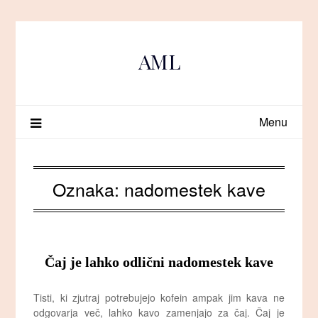
Skip
to
content
AML
Menu
Oznaka:
nadomestek kave
Čaj je lahko odlični nadomestek kave
Tisti, ki zjutraj potrebujejo kofein ampak jim kava ne
odgovarja več, lahko kavo zamenjajo za čaj. Čaj je