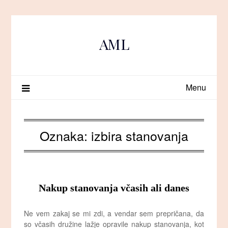
Skip
to
content
AML
Menu
Oznaka:
izbira stanovanja
Nakup stanovanja včasih ali danes
Ne vem zakaj se mi zdi, a vendar sem prepričana, da
so včasih družine lažje opravile nakup stanovanja, kot