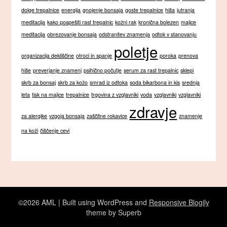
dolge trepalnice
energija
gnojenje bonsaja
goste trepalnice
hiša
jutranja
meditacija
kako pospešiti rast trepalnic
kožni rak
kronična bolezen
majice
meditacija
obrezovanje bonsaja
odstranitev znamenja
odtok v stanovanju
poletje
organizacija dekliščine
otroci in spanje
poroka
prenova
hiše
preverjanje znamenj
psihično počutje
serum za rast trepalnic
sklepi
skrb za bonsaj
skrb za kožo
smrad iz odtoka
soda bikarbona in kis
srednja
leta
tisk na majice
trepalnice
trgovina z vzglavniki
voda
vzglavniki
vzglavniki
zdravje
za alergike
vzgoja bonsaja
zaščitne rokavice
znamenje
na koži
čiščenje cevi
©2026 AML
| Built using WordPress and
Responsive Blogily
theme by Superb