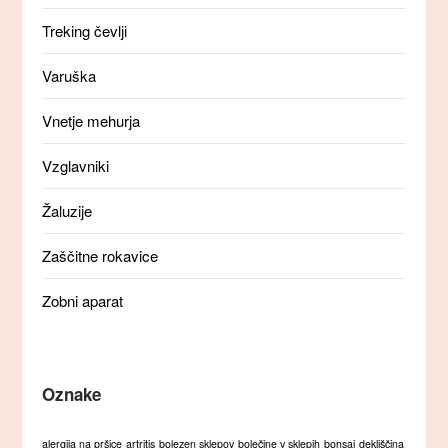
Treking čevlji
Varuška
Vnetje mehurja
Vzglavniki
Žaluzije
Zaščitne rokavice
Zobni aparat
Oznake
alergija na pršice
artritis
bolezen sklepov
bolečine v sklepih
bonsaj
dekliščina