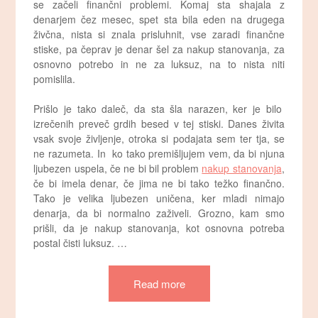
se začeli finančni problemi. Komaj sta shajala z
denarjem čez mesec, spet sta bila eden na drugega
živčna, nista si znala prisluhnit, vse zaradi finančne
stiske, pa čeprav je denar šel za nakup stanovanja, za
osnovno potrebo in ne za luksuz, na to nista niti
pomislila.
Prišlo je tako daleč, da sta šla narazen, ker je bilo
izrečenih preveč grdih besed v tej stiski. Danes živita
vsak svoje življenje, otroka si podajata sem ter tja, se
ne razumeta. In ko tako premišljujem vem, da bi njuna
ljubezen uspela, če ne bi bil problem
nakup stanovanja
,
če bi imela denar, če jima ne bi tako težko finančno.
Tako je velika ljubezen uničena, ker mladi nimajo
denarja, da bi normalno zaživeli. Grozno, kam smo
prišli, da je nakup stanovanja, kot osnovna potreba
postal čisti luksuz.
…
Read more