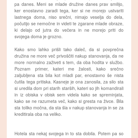
pa danes. Meni se mlade družine danes prav smilijo,
ker enostavno zaradi tega, ker si ne morejo ustvariti
lastnega doma, niso srečni, nimajo veselja do dela,
počutijo se nemočne in videti te zgarane mlade obraze,
ki delajo od jutra do večera in ne morejo priti do
svojega doma je grozno.
Kako smo lahko prišli tako daleč, da si povprečna
družina ne more več privoščiti nakup stanovanja, da ne
more normalno zaživeti s tem, da oba hodita v službo.
Poznam primer, kateri me žalosti, kako srečno
zaljubljena sta bila kot mladi par, enostavno še nista
čutila tega pritiska. Kasneje je ona zanosila, za silo sta
si uredila dom pri starih starših, kateri so jih komandirali
in iz obiska v obisk sem videla kako se spreminjata,
kako se ne razumeta več, kako si gresta na živce. Bila
sta toliko močna, da sta šla v nakup stanovanja in se za
kreditirala oba na veliko.
Hotela sta nekaj svojega in to sta dobila. Potem pa so