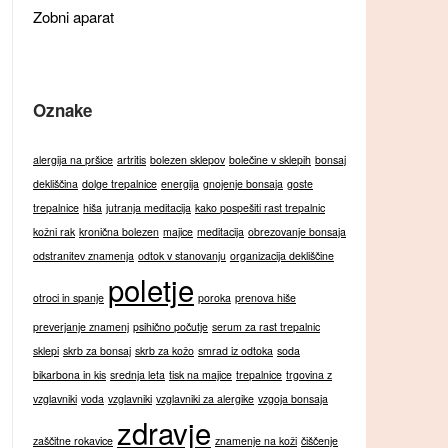
Zobni aparat
Oznake
alergija na pršice
artritis
bolezen sklepov
bolečine v sklepih
bonsaj
dekliščina
dolge trepalnice
energija
gnojenje bonsaja
goste
trepalnice
hiša
jutranja meditacija
kako pospešiti rast trepalnic
kožni rak
kronična bolezen
majice
meditacija
obrezovanje bonsaja
odstranitev znamenja
odtok v stanovanju
organizacija dekliščine
poletje
otroci in spanje
poroka
prenova hiše
preverjanje znamenj
psihično počutje
serum za rast trepalnic
sklepi
skrb za bonsaj
skrb za kožo
smrad iz odtoka
soda
bikarbona in kis
srednja leta
tisk na majice
trepalnice
trgovina z
vzglavniki
voda
vzglavniki
vzglavniki za alergike
vzgoja bonsaja
zdravje
zaščitne rokavice
znamenje na koži
čiščenje