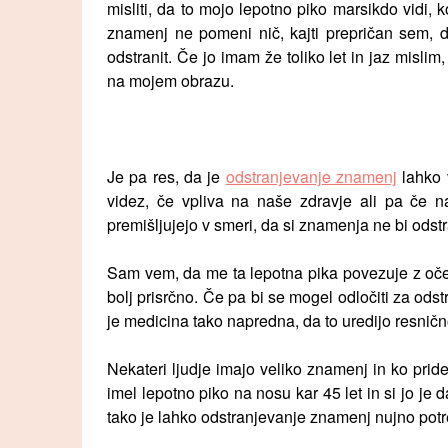
misliti, da to mojo lepotno piko marsikdo vidi,
znamenj ne pomeni nič, kajti prepričan sem, 
odstranit. Če jo imam že toliko let in jaz mislim,
na mojem obrazu.
Je pa res, da je
odstranjevanje znamenj
lahko v
videz, če vpliva na naše zdravje ali pa če nas
premišljujejo v smeri, da si znamenja ne bi odstra
Sam vem, da me ta lepotna pika povezuje z očet
bolj prisrčno. Če pa bi se mogel odločiti za ods
je medicina tako napredna, da to uredijo resničn
Nekateri ljudje imajo veliko znamenj in ko pridej
imel lepotno piko na nosu kar 45 let in si jo je d
tako je lahko odstranjevanje znamenj nujno potre