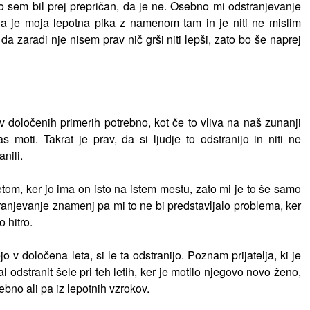
 ko sem bil prej prepričan, da je ne. Osebno mi odstranjevanje
da je moja lepotna pika z namenom tam in je niti ne mislim
 da zaradi nje nisem prav nič grši niti lepši, zato bo še naprej
 določenih primerih potrebno, kot če to vliva na naš zunanji
 moti. Takrat je prav, da si ljudje to odstranijo in niti ne
nili.
om, ker jo ima on isto na istem mestu, zato mi je to še samo
tranjevanje znamenj pa mi to ne bi predstavljalo problema, ker
o hitro.
o v določena leta, si le ta odstranijo. Poznam prijatelja, ki je
al odstranit šele pri teh letih, ker je motilo njegovo novo ženo,
bno ali pa iz lepotnih vzrokov.