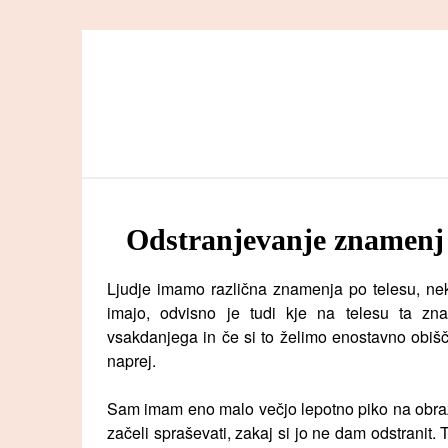
Skip
to
content
Odstranjevanje znamenj 
Ljudje imamo različna znamenja po telesu, nek
imajo, odvisno je tudi kje na telesu ta zn
vsakdanjega in če si to želimo enostavno obi
naprej.
Sam imam eno malo večjo lepotno piko na obrazu
začeli spraševati, zakaj si jo ne dam odstranit. 