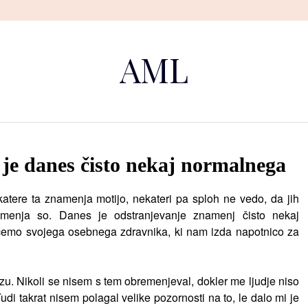
AML
je danes čisto nekaj normalnega
atere ta znamenja motijo, nekateri pa sploh ne vedo, da jih
amenja so. Danes je odstranjevanje znamenj čisto nekaj
ščemo svojega osebnega zdravnika, ki nam izda napotnico za
. Nikoli se nisem s tem obremenjeval, dokler me ljudje niso
Tudi takrat nisem polagal velike pozornosti na to, le dalo mi je