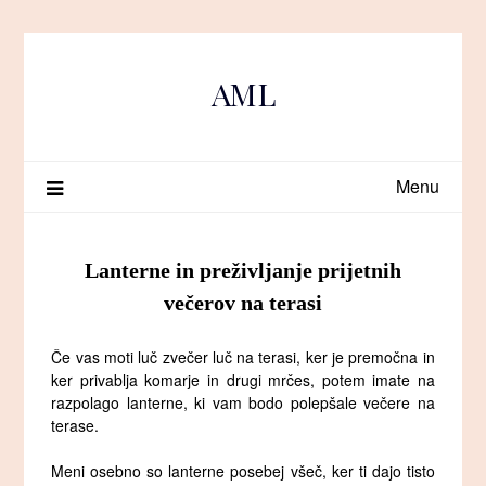
Skip
to
content
AML
Menu
Lanterne in preživljanje prijetnih
večerov na terasi
Če vas moti luč zvečer luč na terasi, ker je premočna in
ker privablja komarje in drugi mrčes, potem imate na
razpolago lanterne, ki vam bodo polepšale večere na
terase.
Meni osebno so lanterne posebej všeč, ker ti dajo tisto