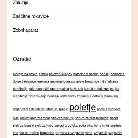
Žaluzije
Zaščitne rokavice
Zobni aparat
Oznake
alergija na pršice
artritis
bolezen sklepov
bolečine v sklepih
bonsaj
dekliščina
dolge trepalnice
energija
gnojenje bonsaja
goste trepalnice
hiša
jutranja
meditacija
kako pospešiti rast trepalnic
kožni rak
kronična bolezen
majice
meditacija
obrezovanje bonsaja
odstranitev znamenja
odtok v stanovanju
poletje
organizacija dekliščine
otroci in spanje
poroka
prenova
hiše
preverjanje znamenj
psihično počutje
serum za rast trepalnic
sklepi
skrb za bonsaj
skrb za kožo
smrad iz odtoka
soda bikarbona in kis
srednja
leta
tisk na majice
trepalnice
trgovina z vzglavniki
voda
vzglavniki
vzglavniki