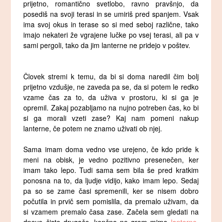
prijetno, romantično svetlobo, ravno pravšnjo, da
posediš na svoji terasi in se umiriš pred spanjem. Vsak
ima svoj okus in terase so si med seboj različne, tako
imajo nekateri že vgrajene lučke po vsej terasi, ali pa v
sami pergoli, tako da jim lanterne ne pridejo v poštev.
Človek stremi k temu, da bi si doma naredil čim bolj
prijetno vzdušje, ne zaveda pa se, da si potem le redko
vzame čas za to, da uživa v prostoru, ki si ga je
opremil. Zakaj pozabljamo na nujno potreben čas, ko bi
si ga morali vzeti zase? Kaj nam pomeni nakup
lanterne, če potem ne znamo uživati ob njej.
Sama imam doma vedno vse urejeno, če kdo pride k
meni na obisk, je vedno pozitivno presenečen, ker
imam tako lepo. Tudi sama sem bila še pred kratkim
ponosna na to, da ljudje vidijo, kako imam lepo. Sedaj
pa so se zame časi spremenili, ker se nisem dobro
počutila in prvič sem pomislila, da premalo uživam, da
si vzamem premalo časa zase. Začela sem gledati na