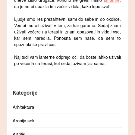
dneve čisto drugače, končno ne grem mimo
lanterne
,
da je ne bi opazila in zvečer videla, kako lepo sveti.
Ljudje smo res prezahtevni sami do sebe in do okolice.
Več bi morali uživati v tem, za kar garamo. Sedaj znam
uživati večere na terasi in znam opazovati in videti vse,
kar sem naredila. Ponosna sem nase, da sem to
spoznala še pravi čas.
Naj tudi vam lanterne odprejo oči, da boste lahko uživali
po večerih na terasi, kot sedaj uživam jaz sama.
Kategorije
Arhitektura
Aronija sok
Artritis