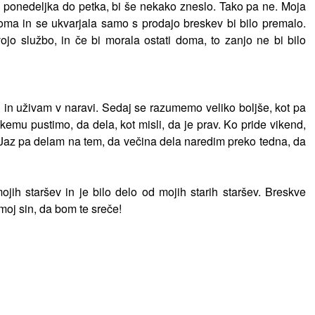
d ponedeljka do petka, bi še nekako zneslo. Tako pa ne. Moja
doma in se ukvarjala samo s prodajo breskev bi bilo premalo.
jo službo, in če bi morala ostati doma, to zanjo ne bi bilo
in uživam v naravi. Sedaj se razumemo veliko boljše, kot pa
akemu pustimo, da dela, kot misli, da je prav. Ko pride vikend,
č. Jaz pa delam na tem, da večina dela naredim preko tedna, da
jih staršev in je bilo delo od mojih starih staršev. Breskve
moj sin, da bom te sreče!