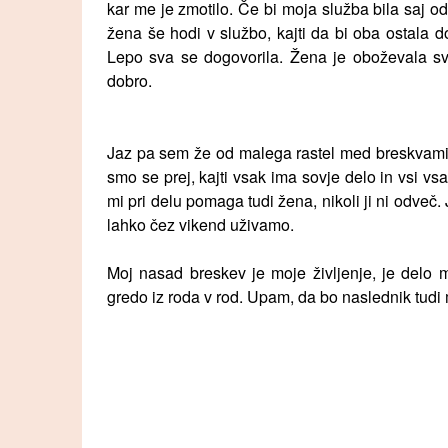
kar me je zmotilo. Če bi moja služba bila saj o
žena še hodi v službo, kajti da bi oba ostala 
Lepo sva se dogovorila. Žena je oboževala svo
dobro.
Jaz pa sem že od malega rastel med breskvami 
smo se prej, kajti vsak ima sovje delo in vsi vs
mi pri delu pomaga tudi žena, nikoli ji ni odve
lahko čez vikend uživamo.
Moj nasad breskev je moje življenje, je delo mo
gredo iz roda v rod. Upam, da bo naslednik tudi 