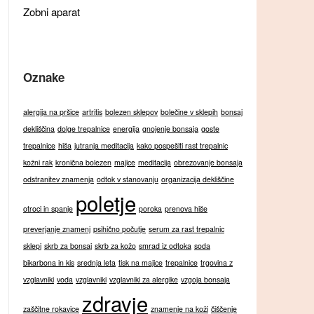
Zobni aparat
Oznake
alergija na pršice
artritis
bolezen sklepov
bolečine v sklepih
bonsaj
dekliščina
dolge trepalnice
energija
gnojenje bonsaja
goste
trepalnice
hiša
jutranja meditacija
kako pospešiti rast trepalnic
kožni rak
kronična bolezen
majice
meditacija
obrezovanje bonsaja
odstranitev znamenja
odtok v stanovanju
organizacija dekliščine
poletje
otroci in spanje
poroka
prenova hiše
preverjanje znamenj
psihično počutje
serum za rast trepalnic
sklepi
skrb za bonsaj
skrb za kožo
smrad iz odtoka
soda
bikarbona in kis
srednja leta
tisk na majice
trepalnice
trgovina z
vzglavniki
voda
vzglavniki
vzglavniki za alergike
vzgoja bonsaja
zdravje
zaščitne rokavice
znamenje na koži
čiščenje