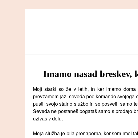
Skip
to
content
Imamo nasad breskev, k
Moji starši so že v letih, in ker imamo doma
prevzamem jaz, seveda pod komando svojega oč
pustil svojo stalno službo in se posvetil samo t
Seveda ne postaneš bogataš samo s prodajo bresk
uživaš v delu.
Moja služba je bila prenaporna, ker sem imel takš