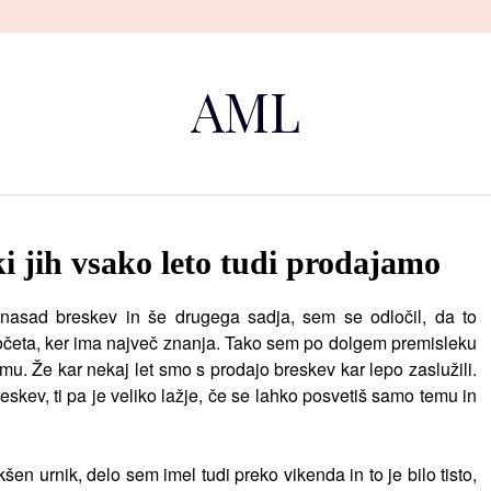
AML
i jih vsako leto tudi prodajamo
 nasad breskev in še drugega sadja, sem se odločil, da to
eta, ker ima največ znanja. Tako sem po dolgem premisleku
emu. Že kar nekaj let smo s prodajo breskev kar lepo zaslužili.
ev, ti pa je veliko lažje, če se lahko posvetiš samo temu in
en urnik, delo sem imel tudi preko vikenda in to je bilo tisto,