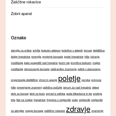
Zaščitne rokavice
Zobni aparat
Oznake
alergija na pršice
artritis
bolezen sklepov
bolečine v sklepih
bonsaj
dekliščina
dolge trepalnice
energija
gnojenje bonsaja
goste trepalnice
hiša
jutranja
meditacija
kako pospešiti rast trepalnic
kožni rak
kronična bolezen
majice
meditacija
obrezovanje bonsaja
odstranitev znamenja
odtok v stanovanju
poletje
organizacija dekliščine
otroci in spanje
poroka
prenova
hiše
preverjanje znamenj
psihično počutje
serum za rast trepalnic
sklepi
skrb za bonsaj
skrb za kožo
smrad iz odtoka
soda bikarbona in kis
srednja
leta
tisk na majice
trepalnice
trgovina z vzglavniki
voda
vzglavniki
vzglavniki
zdravje
za alergike
vzgoja bonsaja
zaščitne rokavice
znamenje