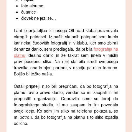
foto albume
čutarice
človek ne jezi se…
Lani je prijateljica iz našega Off-road kluba praznovala
okroglih petdeset. Iz naših skupnih potepanj sem imela
kar nekaj čudovitih fotografij in v klubu, kjer smo zbirali
denar za darilo, sem predlagala, da bi bila
fotografija na
platnu
idealno darilo in že takrat sem imela v mislih
prav posebno sliko. Na njej sta bila sredi cvetočega
travnika ona in njen partner, v ozadju pa njun terenec.
Boljšo bi težko našla.
Ostali prijatelji niso bili prepričani, da bo fotografija na
platnu ravno pravo darilo, vendar so mi zaupali in mi
prepustili organizacijo. Odpravila sem se torej do
fotografskega studia, ki mu zaupam in jim povedala
svojo idejo. Ko sem jim sliko na telefonu pokazala, so
mi potrdili, da bo fotografija na platnu s to sliko izpadla
odlično.