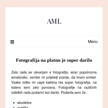
Skip
to
content
AML
Menu
Fotografija na platnu je super darilo
Zelo rada se ukvarjam s fotografijo, sicer popolnoma
amatersko, vendar mi prijatelji pravijo, da imam smisel.
Vsake toliko mi uspe kakšna res super fotografija, na
katero sem zelo ponosna. Fotografije na različnih
izdelkih rada podarim kot darilo. Podarila sem že:
skodelice
majčke