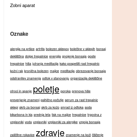
Zobni aparat
Oznake
alergija na pršice
artritis
bolezen sklepov
bolečine v sklepih
bonsaj
dekliščina
dolge trepalnice
energija
gnojenje bonsaja
goste
trepalnice
hiša
jutranja meditacija
kako pospešiti rast trepalnic
kožni rak
kronična bolezen
majice
meditacija
obrezovanje bonsaja
odstranitev znamenja
odtok v stanovanju
organizacija dekliščine
poletje
otroci in spanje
poroka
prenova hiše
preverjanje znamenj
psihično počutje
serum za rast trepalnic
sklepi
skrb za bonsaj
skrb za kožo
smrad iz odtoka
soda
bikarbona in kis
srednja leta
tisk na majice
trepalnice
trgovina z
vzglavniki
voda
vzglavniki
vzglavniki za alergike
vzgoja bonsaja
zdravje
zaščitne rokavice
znamenje na koži
čiščenje