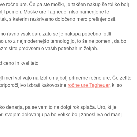
ve ročne ure. Če pa ste moški, je takšen nakup še toliko bolj
oblji pomen. Moške ure Tagheuer niso namenjene le
ek, s katerim razkrivamo določeno mero prefinjenosti.
mo ravno vsak dan, zato se je nakupa potrebno lotiti
tno uro z najmodernejšo tehnologijo, to še ne pomeni, da bo
azmislite predvsem o vaših potrebah in željah.
ceno in kvaliteto
ji meri vplivajo na izbiro najbolj primerne ročne ure. Če želite
 priporočljivo izbrati kakovostne
ročne ure Tagheuer
, ki so
o denarja, pa se vam to na dolgi rok splača. Uro, ki je
 pri svojem delovanju pa bo veliko bolj zanesljiva od manj