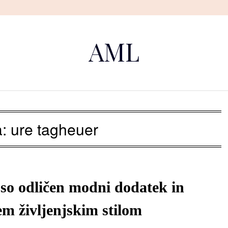
AML
a:
ure tagheuer
so odličen modni dodatek in
em življenjskim stilom