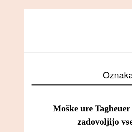
Skip
to
content
Oznak
Moške ure Tagheuer 
zadovoljijo vs