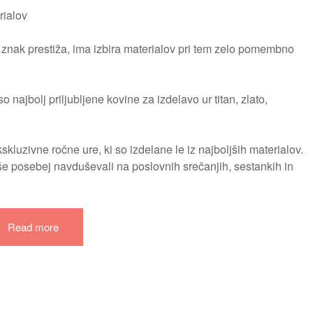
rialov
n znak prestiža, ima izbira materialov pri tem zelo pomembno
so najbolj priljubljene kovine za izdelavo ur titan, zlato,
kluzivne ročne ure, ki so izdelane le iz najboljših materialov.
 še posebej navduševali na poslovnih srečanjih, sestankih in
Read more