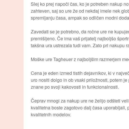
Slej ko prej napoči čas, ko je potreben nakup no
zahteven, saj so ure že od nekdaj imele nek gl
spremljanju časa, ampak so odličen modni dodat
Zavedati se je potrebno, da ročne ure ne kupuje
premišljeno. Če ima vaš prijatelj najboljšo špor
takšna ura ustrezala tudi vam. Zato pri nakupu r
Moške ure Tagheuer z najboljšim razmerjem med 
Cena je eden izmed tistih dejavnikov, ki v največ
uro nositi dolgo in ob vsaki priložnosti, potem je
znane po svoji kakovosti in funkcionalnosti.
Čeprav mnogi za nakup ure ne želijo odšteti velik
kvalitetna boste zagotovo dalj časa uporabljali,
kvalitetnih modelov.