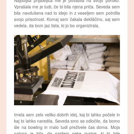
Najboljša prijateljica me je povabila na svojo poroko.
Vprašala me je tudi, če bi bila njena priča. Seveda sem
bila navdušena nad to idejo in z veseljem sem potrdila
svojo prisotnost. Komaj sem čakala dekliščino, saj sem
vedela, da bom jaz tista, ki jo bo organizirala.
Imela sem zelo veliko dobrih idej, kaj bi lahko počele in
kaj bi lahko naredila. Seveda smo se odločile, da bomo
šle na bowling in malo tudi preživele čas doma. Moja
naloga je bila, da najdem neke majice, ki bi bile