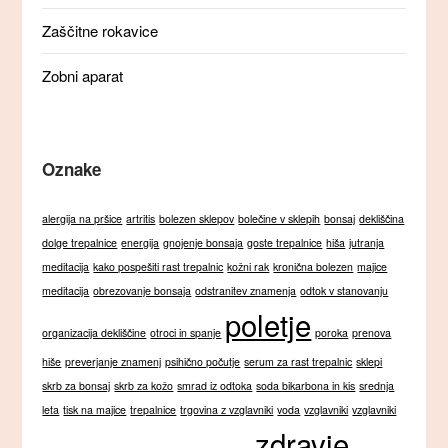
Zaščitne rokavice
Zobni aparat
Oznake
alergija na pršice
artritis
bolezen sklepov
bolečine v sklepih
bonsaj
dekliščina
dolge trepalnice
energija
gnojenje bonsaja
goste trepalnice
hiša
jutranja
meditacija
kako pospešiti rast trepalnic
kožni rak
kronična bolezen
majice
meditacija
obrezovanje bonsaja
odstranitev znamenja
odtok v stanovanju
poletje
organizacija dekliščine
otroci in spanje
poroka
prenova
hiše
preverjanje znamenj
psihično počutje
serum za rast trepalnic
sklepi
skrb za bonsaj
skrb za kožo
smrad iz odtoka
soda bikarbona in kis
srednja
leta
tisk na majice
trepalnice
trgovina z vzglavniki
voda
vzglavniki
vzglavniki
zdravje