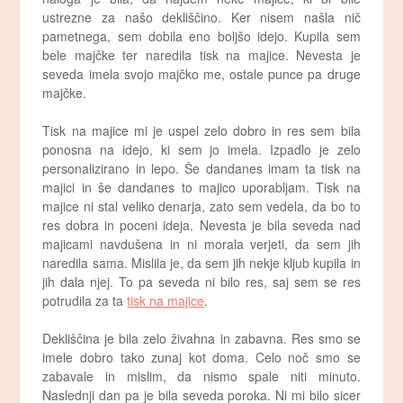
ustrezne za našo dekliščino. Ker nisem našla nič
pametnega, sem dobila eno boljšo idejo. Kupila sem
bele majčke ter naredila tisk na majice. Nevesta je
seveda imela svojo majčko me, ostale punce pa druge
majčke.
Tisk na majice mi je uspel zelo dobro in res sem bila
ponosna na idejo, ki sem jo imela. Izpadlo je zelo
personalizirano in lepo. Še dandanes imam ta tisk na
majici in še dandanes to majico uporabljam. Tisk na
majice ni stal veliko denarja, zato sem vedela, da bo to
res dobra in poceni ideja. Nevesta je bila seveda nad
majicami navdušena in ni morala verjeti, da sem jih
naredila sama. Mislila je, da sem jih nekje kljub kupila in
jih dala njej. To pa seveda ni bilo res, saj sem se res
potrudila za ta
tisk na majice
.
Dekliščina je bila zelo živahna in zabavna. Res smo se
imele dobro tako zunaj kot doma. Celo noč smo se
zabavale in mislim, da nismo spale niti minuto.
Naslednji dan pa je bila seveda poroka. Ni mi bilo sicer