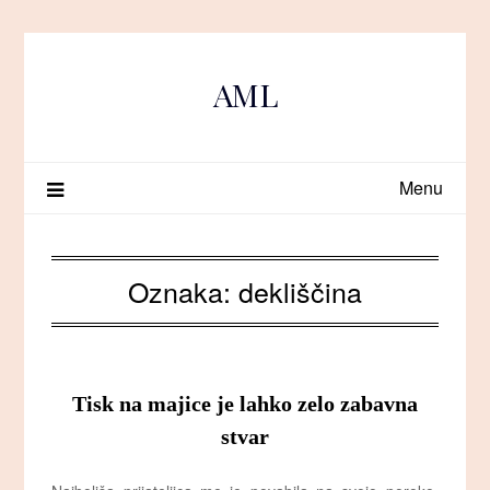
Skip
to
content
AML
Menu
Oznaka:
dekliščina
Tisk na majice je lahko zelo zabavna
stvar