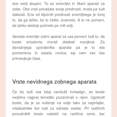
dve večji skupini. To so snemljivi in fiksni aparati za
zobe. Obe vrsti prinašata svoje prednosti, imata pa tudi
slabosti. Ena od ključnih prednosti snemljivega je torej
to, da ga lahko, ko to želite, snamete. A to ne pomeni,
da lahko slednje počnete po mili volji.
Seveda snemljiv zobni aparat za vas pomeni tudi to, da
boste ortodonta morali obiskati manjkrat. Za
današnjega uporabnika aparata pa je to sila
pomembna in vesela novica, saj nam ves čas
primanjkuje časa.
Vrste nevidnega zobnega aparata
Če bo tudi vas kdaj navdušil invisalign, se boste
verjetno najprej temeljito pozanimali o njem. Ugotovili
boste, da je za nošenje na voljo tako za najmlajše,
mladostnike kot tudi za odrasle osebe. Pri različnih
ponudnikih boste naleteli na različne cene, kar