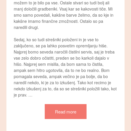
možem to je bilo pa vse. Ostale stvari so tudi bolj ali
manj določili gradbeniki. Vsaj kar se kakovosti tiče. Mi
smo samo povedali, kakšne barve želimo, da so kje in
kakšne imamo finančne zmožnosti. Ostalo so pa
naredili drugi.
Sedaj, ko so tudi strešniki položeni in je vse to
zaključeno, se pa lahko posvetim opremljanju hiše.
Najprej bomo seveda naročili čistilni servis, saj je treba
vse zelo dobro očistiti, preden se bo karkoli dajalo v
hišo. Najprej sem mislila, da bom sama to čistila,
ampak sem hitro ugotovila, da to ne bo realno. Bom
pomagala seveda, ampak večino je pa bolje, da bo
naredil nekdo, ki je za to izkušenj. Tako kot recimo je
nekdo izkušenj za to, da so se strešniki položili tako, kot
je prav. …
Read more