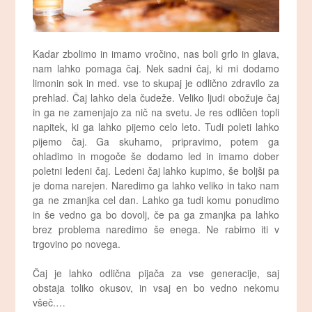
Kadar zbolimo in imamo vročino, nas boli grlo in glava,
nam lahko pomaga čaj. Nek sadni čaj, ki mi dodamo
limonin sok in med. vse to skupaj je odlično zdravilo za
prehlad. Čaj lahko dela čudeže. Veliko ljudi obožuje čaj
in ga ne zamenjajo za nič na svetu. Je res odličen topli
napitek, ki ga lahko pijemo celo leto. Tudi poleti lahko
pijemo čaj. Ga skuhamo, pripravimo, potem ga
ohladimo in mogoče še dodamo led in imamo dober
poletni ledeni čaj. Ledeni čaj lahko kupimo, še boljši pa
je doma narejen. Naredimo ga lahko veliko in tako nam
ga ne zmanjka cel dan. Lahko ga tudi komu ponudimo
in še vedno ga bo dovolj, če pa ga zmanjka pa lahko
brez problema naredimo še enega. Ne rabimo iti v
trgovino po novega.
Čaj je lahko odlična pijača za vse generacije, saj
obstaja toliko okusov, in vsaj en bo vedno nekomu
všeč.…