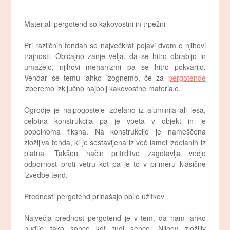
Materiali pergotend so kakovostni in trpežni
Pri različnih tendah se največkrat pojavi dvom o njihovi
trajnosti. Običajno zanje velja, da se hitro obrabijo in
umažejo, njihovi mehanizmi pa se hitro pokvarijo.
Vendar se temu lahko izognemo, če za
pergotende
izberemo izključno najbolj kakovostne materiale.
Ogrodje je najpogosteje izdelano iz aluminija ali lesa,
celotna konstrukcija pa je vpeta v objekt in je
popolnoma fiksna. Na konstrukcijo je nameščena
zložljiva tenda, ki je sestavljena iz več lamel izdelanih iz
platna. Takšen način pritrditve zagotavlja večjo
odpornost proti vetru kot pa je to v primeru klasične
izvedbe tend.
Prednosti pergotend prinašajo obilo užitkov
Največja prednost pergotend je v tem, da nam lahko
nudijo tako sonce kot tudi senco. Njihov zložljiv