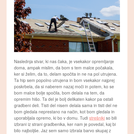
Naslednja stvar, ki nas čaka, je vsekakor opremljanje
doma, ampak mislim, da bom s tem malce počakala,
ker si želim, da to, delam spočita in ne na pol utrujena.
Ta hip sem popolno utrujena in bom vsekakor najprej
poskrbela, da si naberem nazaj moči in potem, ko se
bom malce bolje spočila, bom delala na tem, da
opremim hišo. Ta del je bolj delikaten kakor pa ostali
gradbeni deli. Tisti del nisem delala sama in tisti del ne
bom gledala neprestano na način, kot bom gledala in
uporabljala opremo, ki bo v domu. Tudi
strešniki
so bili
izbrani iz strani gradbenika, ker nam je povedal, kaj bi
bilo najboljše. Jaz sem samo izbrala barvo skupaj z