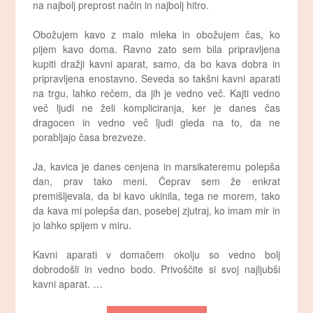
na najbolj preprost način in najbolj hitro.
Obožujem kavo z malo mleka in obožujem čas, ko
pijem kavo doma. Ravno zato sem bila pripravljena
kupiti dražji kavni aparat, samo, da bo kava dobra in
pripravljena enostavno. Seveda so takšni kavni aparati
na trgu, lahko rečem, da jih je vedno več. Kajti vedno
več ljudi ne želi kompliciranja, ker je danes čas
dragocen in vedno več ljudi gleda na to, da ne
porabljajo časa brezveze.
Ja, kavica je danes cenjena in marsikateremu polepša
dan, prav tako meni. Čeprav sem že enkrat
premišljevala, da bi kavo ukinila, tega ne morem, tako
da kava mi polepša dan, posebej zjutraj, ko imam mir in
jo lahko spijem v miru.
Kavni aparati v domačem okolju so vedno bolj
dobrodošli in vedno bodo. Privoščite si svoj najljubši
kavni aparat. …