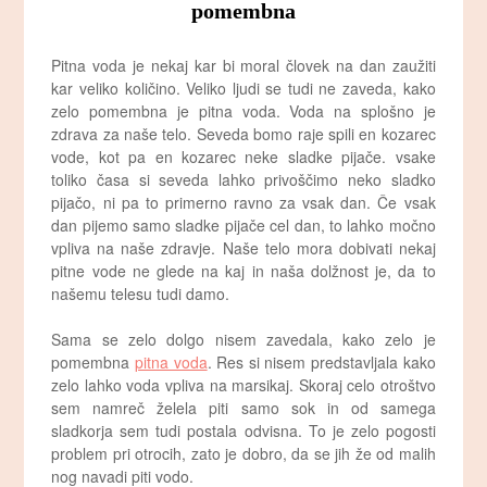
pomembna
Pitna voda je nekaj kar bi moral človek na dan zaužiti
kar veliko količino. Veliko ljudi se tudi ne zaveda, kako
zelo pomembna je pitna voda. Voda na splošno je
zdrava za naše telo. Seveda bomo raje spili en kozarec
vode, kot pa en kozarec neke sladke pijače. vsake
toliko časa si seveda lahko privoščimo neko sladko
pijačo, ni pa to primerno ravno za vsak dan. Če vsak
dan pijemo samo sladke pijače cel dan, to lahko močno
vpliva na naše zdravje. Naše telo mora dobivati nekaj
pitne vode ne glede na kaj in naša dolžnost je, da to
našemu telesu tudi damo.
Sama se zelo dolgo nisem zavedala, kako zelo je
pomembna
pitna voda
. Res si nisem predstavljala kako
zelo lahko voda vpliva na marsikaj. Skoraj celo otroštvo
sem namreč želela piti samo sok in od samega
sladkorja sem tudi postala odvisna. To je zelo pogosti
problem pri otrocih, zato je dobro, da se jih že od malih
nog navadi piti vodo.