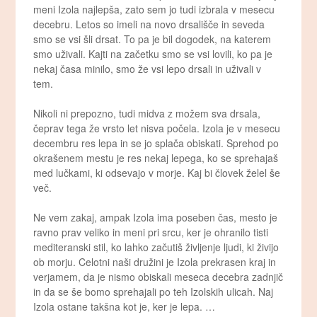
meni Izola najlepša, zato sem jo tudi izbrala v mesecu
decebru. Letos so imeli na novo drsališče in seveda
smo se vsi šli drsat. To pa je bil dogodek, na katerem
smo uživali. Kajti na začetku smo se vsi lovili, ko pa je
nekaj časa minilo, smo že vsi lepo drsali in uživali v
tem.
Nikoli ni prepozno, tudi midva z možem sva drsala,
čeprav tega že vrsto let nisva počela. Izola je v mesecu
decembru res lepa in se jo splača obiskati. Sprehod po
okrašenem mestu je res nekaj lepega, ko se sprehajaš
med lučkami, ki odsevajo v morje. Kaj bi človek želel še
več.
Ne vem zakaj, ampak Izola ima poseben čas, mesto je
ravno prav veliko in meni pri srcu, ker je ohranilo tisti
mediteranski stil, ko lahko začutiš življenje ljudi, ki živijo
ob morju. Celotni naši družini je Izola prekrasen kraj in
verjamem, da je nismo obiskali meseca decebra zadnjič
in da se še bomo sprehajali po teh Izolskih ulicah. Naj
Izola ostane takšna kot je, ker je lepa. …