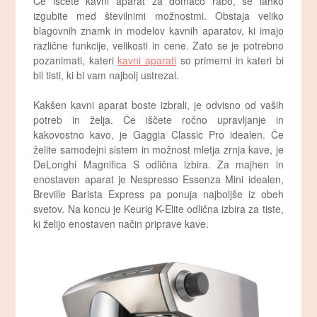
Če iščete kavni aparat za domačo rabo, se lahko
izgubite med številnimi možnostmi. Obstaja veliko
blagovnih znamk in modelov kavnih aparatov, ki imajo
različne funkcije, velikosti in cene. Zato se je potrebno
pozanimati, kateri
kavni aparati
so primerni in kateri bi
bil tisti, ki bi vam najbolj ustrezal.
Kakšen kavni aparat boste izbrali, je odvisno od vaših
potreb in želja. Če iščete ročno upravljanje in
kakovostno kavo, je Gaggia Classic Pro idealen. Če
želite samodejni sistem in možnost mletja zrnja kave, je
DeLonghi Magnifica S odlična izbira. Za majhen in
enostaven aparat je Nespresso Essenza Mini idealen,
Breville Barista Express pa ponuja najboljše iz obeh
svetov. Na koncu je Keurig K-Elite odlična izbira za tiste,
ki želijo enostaven način priprave kave.