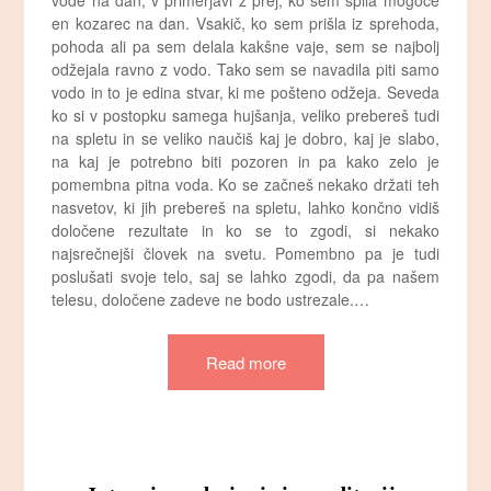
vode na dan, v primerjavi z prej, ko sem spila mogoče
en kozarec na dan. Vsakič, ko sem prišla iz sprehoda,
pohoda ali pa sem delala kakšne vaje, sem se najbolj
odžejala ravno z vodo. Tako sem se navadila piti samo
vodo in to je edina stvar, ki me pošteno odžeja. Seveda
ko si v postopku samega hujšanja, veliko prebereš tudi
na spletu in se veliko naučiš kaj je dobro, kaj je slabo,
na kaj je potrebno biti pozoren in pa kako zelo je
pomembna pitna voda. Ko se začneš nekako držati teh
nasvetov, ki jih prebereš na spletu, lahko končno vidiš
določene rezultate in ko se to zgodi, si nekako
najsrečnejši človek na svetu. Pomembno pa je tudi
poslušati svoje telo, saj se lahko zgodi, da pa našem
telesu, določene zadeve ne bodo ustrezale.…
Read more