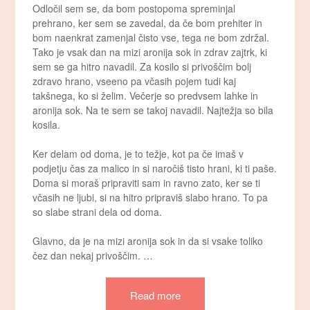
Odločil sem se, da bom postopoma spreminjal
prehrano, ker sem se zavedal, da če bom prehiter in
bom naenkrat zamenjal čisto vse, tega ne bom zdržal.
Tako je vsak dan na mizi aronija sok in zdrav zajtrk, ki
sem se ga hitro navadil. Za kosilo si privoščim bolj
zdravo hrano, vseeno pa včasih pojem tudi kaj
takšnega, ko si želim. Večerje so predvsem lahke in
aronija sok. Na te sem se takoj navadil. Najtežja so bila
kosila.
Ker delam od doma, je to težje, kot pa če imaš v
podjetju čas za malico in si naročiš tisto hrani, ki ti paše.
Doma si moraš pripraviti sam in ravno zato, ker se ti
včasih ne ljubi, si na hitro pripraviš slabo hrano. To pa
so slabe strani dela od doma.
Glavno, da je na mizi aronija sok in da si vsake toliko
čez dan nekaj privoščim. …
Read more