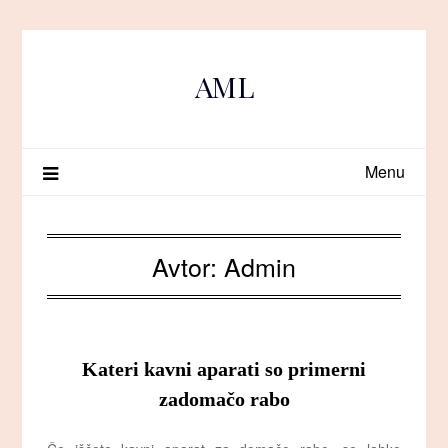
Skip
to
content
AML
Menu
Avtor:
Admin
Kateri kavni aparati so primerni
zadomačo rabo