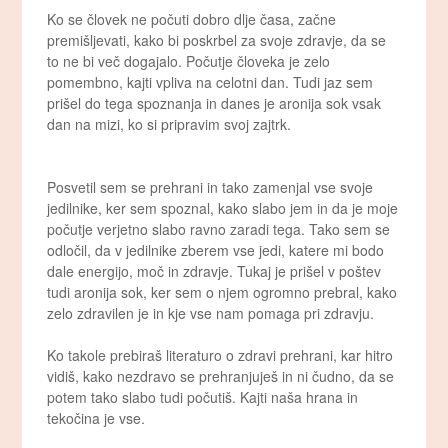
Ko se človek ne počuti dobro dlje časa, začne
premišljevati, kako bi poskrbel za svoje zdravje, da se
to ne bi več dogajalo. Počutje človeka je zelo
pomembno, kajti vpliva na celotni dan. Tudi jaz sem
prišel do tega spoznanja in danes je aronija sok vsak
dan na mizi, ko si pripravim svoj zajtrk.
Posvetil sem se prehrani in tako zamenjal vse svoje
jedilnike, ker sem spoznal, kako slabo jem in da je moje
počutje verjetno slabo ravno zaradi tega. Tako sem se
odločil, da v jedilnike zberem vse jedi, katere mi bodo
dale energijo, moč in zdravje. Tukaj je prišel v poštev
tudi aronija sok, ker sem o njem ogromno prebral, kako
zelo zdravilen je in kje vse nam pomaga pri zdravju.
Ko takole prebiraš literaturo o zdravi prehrani, kar hitro
vidiš, kako nezdravo se prehranjuješ in ni čudno, da se
potem tako slabo tudi počutiš. Kajti naša hrana in
tekočina je vse.