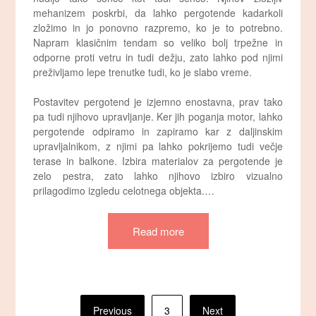
mehanizem poskrbi, da lahko pergotende kadarkoli
zložimo in jo ponovno razpremo, ko je to potrebno.
Napram klasičnim tendam so veliko bolj trpežne in
odporne proti vetru in tudi dežju, zato lahko pod njimi
preživljamo lepe trenutke tudi, ko je slabo vreme.
Postavitev pergotend je izjemno enostavna, prav tako
pa tudi njihovo upravljanje. Ker jih poganja motor, lahko
pergotende odpiramo in zapiramo kar z daljinskim
upravljalnikom, z njimi pa lahko pokrijemo tudi večje
terase in balkone. Izbira materialov za pergotende je
zelo pestra, zato lahko njihovo izbiro vizualno
prilagodimo izgledu celotnega objekta.
…
Read more
Številčenje
Previous
3
Next