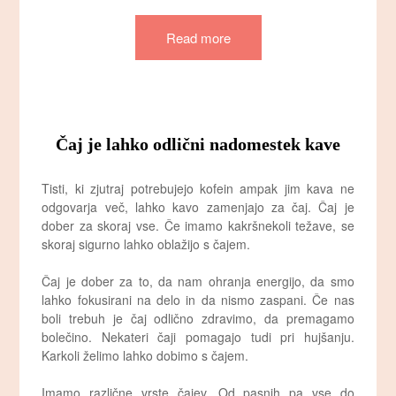
Read more
Čaj je lahko odlični nadomestek kave
Tisti, ki zjutraj potrebujejo kofein ampak jim kava ne
odgovarja več, lahko kavo zamenjajo za čaj. Čaj je
dober za skoraj vse. Če imamo kakršnekoli težave, se
skoraj sigurno lahko oblažijo s čajem.
Čaj je dober za to, da nam ohranja energijo, da smo
lahko fokusirani na delo in da nismo zaspani. Če nas
boli trebuh je čaj odlično zdravimo, da premagamo
bolečino. Nekateri čaji pomagajo tudi pri hujšanju.
Karkoli želimo lahko dobimo s čajem.
Imamo različne vrste čajev. Od pasnih pa vse do