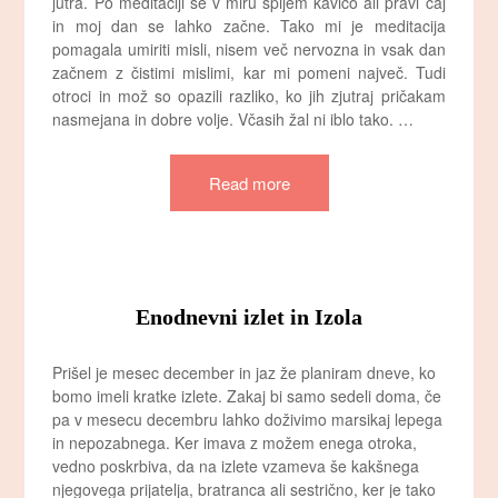
jutra. Po meditaciji še v miru spijem kavico ali pravi čaj
in moj dan se lahko začne. Tako mi je meditacija
pomagala umiriti misli, nisem več nervozna in vsak dan
začnem z čistimi mislimi, kar mi pomeni največ. Tudi
otroci in mož so opazili razliko, ko jih zjutraj pričakam
nasmejana in dobre volje. Včasih žal ni iblo tako. …
Read more
Enodnevni izlet in Izola
Prišel je mesec december in jaz že planiram dneve, ko
bomo imeli kratke izlete. Zakaj bi samo sedeli doma, če
pa v mesecu decembru lahko doživimo marsikaj lepega
in nepozabnega. Ker imava z možem enega otroka,
vedno poskrbiva, da na izlete vzameva še kakšnega
njegovega prijatelja, bratranca ali sestrično, ker je tako