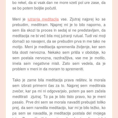
bo rekel, da si vsak dan ne more vzeti pol ure zase, da
se bo potem boljše počutil.
Meni je
jutranja meditacija
vse. Zjutraj najprej ko se
prebudim, meditiram. Njaprej mi je to bilo naporno, a
sem šla skozi ta proces in sedaj si ne predstavljam, da
meditacija ne bi več bila moj jutranji rutual. Tudi vsi moji
domači so navajeni, da se prebudim prva in me tako ne
motijo. Meni je meditacija spremenila življenje, ker sem
bila dosti nervozna. Nekako sem prišla v obdobje, ko
sem postala nervozna, razdražljiva, vse me je motilo,
imela sem negativne misli. Zato sem vedela, da je
problem v meni in da moram to spremeniti.
Tako je zame bila meditacija prava rešitev, le morala
sem izbrati primerni čas za to. Najprej sem meditirala
zvečer, kar pa mi ni odgovarjalo, potem pa sem začela
meditirati zjutraj. To pa je bilo tisto pravo, ko je meni
pasalo. Prve dni sem se morala navaditi prebujati toliko
prej, da sem naredila meditacijo, kar mi je bilo težko, ko
pa sem se navadila, je meditacija postala del mojega