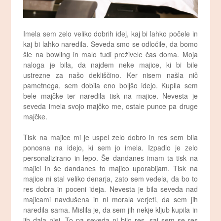
Imela sem zelo veliko dobrih idej, kaj bi lahko počele in
kaj bi lahko naredila. Seveda smo se odločile, da bomo
šle na bowling in malo tudi preživele čas doma. Moja
naloga je bila, da najdem neke majice, ki bi bile
ustrezne za našo dekliščino. Ker nisem našla nič
pametnega, sem dobila eno boljšo idejo. Kupila sem
bele majčke ter naredila tisk na majice. Nevesta je
seveda imela svojo majčko me, ostale punce pa druge
majčke.
Tisk na majice mi je uspel zelo dobro in res sem bila
ponosna na idejo, ki sem jo imela. Izpadlo je zelo
personalizirano in lepo. Še dandanes imam ta tisk na
majici in še dandanes to majico uporabljam. Tisk na
majice ni stal veliko denarja, zato sem vedela, da bo to
res dobra in poceni ideja. Nevesta je bila seveda nad
majicami navdušena in ni morala verjeti, da sem jih
naredila sama. Mislila je, da sem jih nekje kljub kupila in
jih dala njej. To pa seveda ni bilo res, saj sem se res