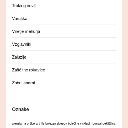
Treking čevlji
Varuška
Vnetje mehurja
Vzglavniki
Žaluzije
Zaščitne rokavice
Zobni aparat
Oznake
alergija na pršice
artritis
bolezen sklepov
bolečine v sklepih
bonsaj
dekliščina