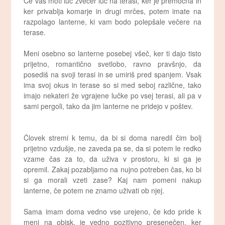
Če vas moti luč zvečer luč na terasi, ker je premočna in
ker privablja komarje in drugi mrčes, potem imate na
razpolago lanterne, ki vam bodo polepšale večere na
terase.
Meni osebno so lanterne posebej všeč, ker ti dajo tisto
prijetno, romantično svetlobo, ravno pravšnjo, da
posediš na svoji terasi in se umiriš pred spanjem. Vsak
ima svoj okus in terase so si med seboj različne, tako
imajo nekateri že vgrajene lučke po vsej terasi, ali pa v
sami pergoli, tako da jim lanterne ne pridejo v poštev.
Človek stremi k temu, da bi si doma naredil čim bolj
prijetno vzdušje, ne zaveda pa se, da si potem le redko
vzame čas za to, da uživa v prostoru, ki si ga je
opremil. Zakaj pozabljamo na nujno potreben čas, ko bi
si ga morali vzeti zase? Kaj nam pomeni nakup
lanterne, če potem ne znamo uživati ob njej.
Sama imam doma vedno vse urejeno, če kdo pride k
meni na obisk, je vedno pozitivno presenečen, ker