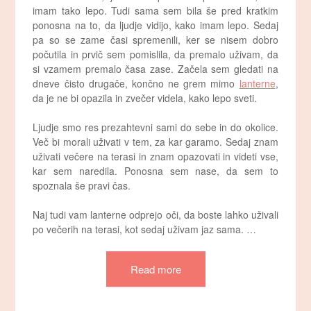
imam tako lepo. Tudi sama sem bila še pred kratkim
ponosna na to, da ljudje vidijo, kako imam lepo. Sedaj
pa so se zame časi spremenili, ker se nisem dobro
počutila in prvič sem pomislila, da premalo uživam, da
si vzamem premalo časa zase. Začela sem gledati na
dneve čisto drugače, končno ne grem mimo
lanterne
,
da je ne bi opazila in zvečer videla, kako lepo sveti.
Ljudje smo res prezahtevni sami do sebe in do okolice.
Več bi morali uživati v tem, za kar garamo. Sedaj znam
uživati večere na terasi in znam opazovati in videti vse,
kar sem naredila. Ponosna sem nase, da sem to
spoznala še pravi čas.
Naj tudi vam lanterne odprejo oči, da boste lahko uživali
po večerih na terasi, kot sedaj uživam jaz sama.
…
Read more