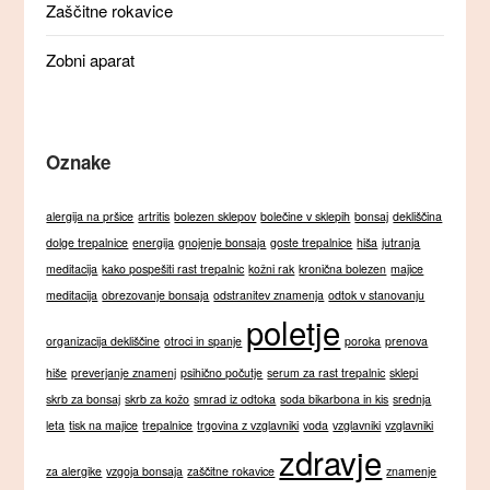
Zaščitne rokavice
Zobni aparat
Oznake
alergija na pršice
artritis
bolezen sklepov
bolečine v sklepih
bonsaj
dekliščina
dolge trepalnice
energija
gnojenje bonsaja
goste trepalnice
hiša
jutranja
meditacija
kako pospešiti rast trepalnic
kožni rak
kronična bolezen
majice
meditacija
obrezovanje bonsaja
odstranitev znamenja
odtok v stanovanju
poletje
organizacija dekliščine
otroci in spanje
poroka
prenova
hiše
preverjanje znamenj
psihično počutje
serum za rast trepalnic
sklepi
skrb za bonsaj
skrb za kožo
smrad iz odtoka
soda bikarbona in kis
srednja
leta
tisk na majice
trepalnice
trgovina z vzglavniki
voda
vzglavniki
vzglavniki
zdravje
za alergike
vzgoja bonsaja
zaščitne rokavice
znamenje