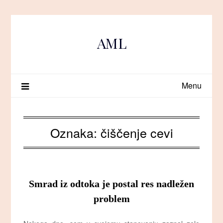
Skip
to
content
AML
Menu
Oznaka:
čiščenje cevi
Smrad iz odtoka je postal res nadležen
problem