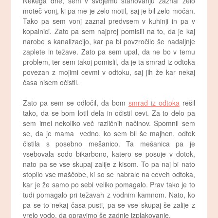
Nekega dne, sem v svojemu stanovanju zaznal zelo
moteč vonj, ki pa me je zelo motil, saj je bil zelo močan.
Tako pa sem vonj zaznal predvsem v kuhinji in pa v
kopalnici. Zato pa sem najprej pomislil na to, da je kaj
narobe s kanalizacijo, kar pa bi povzročilo še nadaljnje
zaplete in težave. Zato pa sem upal, da ne bo v temu
problem, ter sem takoj pomislil, da je ta smrad iz odtoka
povezan z mojimi cevmi v odtoku, saj jih že kar nekaj
časa nisem očistil.
Zato pa sem se odločil, da bom
smrad iz odtoka
rešil
tako, da se bom lotil dela in očistil cevi. Za to delo pa
sem imel nekoliko več različnih načinov. Spomnil sem
se, da je mama vedno, ko sem bil še majhen, odtok
čistila s posebno mešanico. Ta mešanica pa je
vsebovala sodo bikarbono, katero se posuje v dotok,
nato pa se vse skupaj zalije z kisom. To pa naj bi nato
stopilo vse maščobe, ki so se nabrale na ceveh odtoka,
kar je že samo po sebi veliko pomagalo. Prav tako je to
tudi pomagalo pri težavah z vodnim kamnom. Nato, ko
pa se to nekaj časa pusti, pa se vse skupaj še zalije z
vrelo vodo, da opravimo še zadnje izplakovanje.