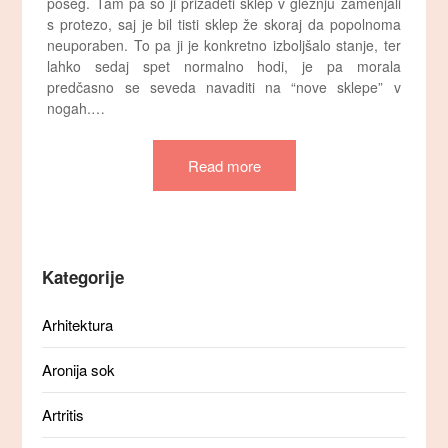
poseg. Tam pa so ji prizadeti sklep v gležnju zamenjali
s protezo, saj je bil tisti sklep že skoraj da popolnoma
neuporaben. To pa ji je konkretno izboljšalo stanje, ter
lahko sedaj spet normalno hodi, je pa morala
predčasno se seveda navaditi na “nove sklepe” v
nogah.…
Read more
Kategorije
Arhitektura
Aronija sok
Artritis