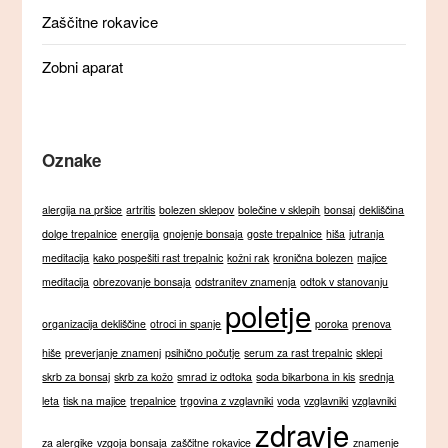
Zaščitne rokavice
Zobni aparat
Oznake
alergija na pršice
artritis
bolezen sklepov
bolečine v sklepih
bonsaj
dekliščina
dolge trepalnice
energija
gnojenje bonsaja
goste trepalnice
hiša
jutranja
meditacija
kako pospešiti rast trepalnic
kožni rak
kronična bolezen
majice
meditacija
obrezovanje bonsaja
odstranitev znamenja
odtok v stanovanju
poletje
organizacija dekliščine
otroci in spanje
poroka
prenova
hiše
preverjanje znamenj
psihično počutje
serum za rast trepalnic
sklepi
skrb za bonsaj
skrb za kožo
smrad iz odtoka
soda bikarbona in kis
srednja
leta
tisk na majice
trepalnice
trgovina z vzglavniki
voda
vzglavniki
vzglavniki
zdravje
za alergike
vzgoja bonsaja
zaščitne rokavice
znamenje