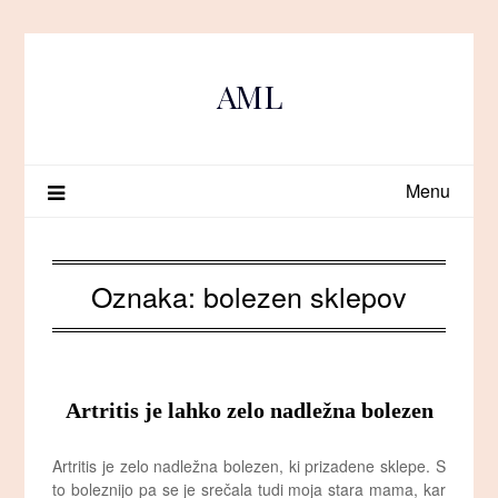
Skip
to
content
AML
Menu
Oznaka:
bolezen sklepov
Artritis je lahko zelo nadležna bolezen
Artritis je zelo nadležna bolezen, ki prizadene sklepe. S
to boleznijo pa se je srečala tudi moja stara mama, kar