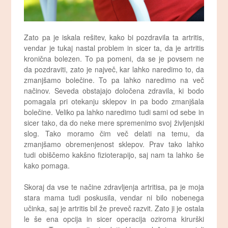
Zato pa je iskala rešitev, kako bi pozdravila ta artritis,
vendar je tukaj nastal problem in sicer ta, da je artritis
kronična bolezen. To pa pomeni, da se je povsem ne
da pozdraviti, zato je največ, kar lahko naredimo to, da
zmanjšamo bolečine. To pa lahko naredimo na več
načinov. Seveda obstajajo določena zdravila, ki bodo
pomagala pri otekanju sklepov in pa bodo zmanjšala
bolečine. Veliko pa lahko naredimo tudi sami od sebe in
sicer tako, da do neke mere spremenimo svoj življenjski
slog. Tako moramo čim več delati na temu, da
zmanjšamo obremenjenost sklepov. Prav tako lahko
tudi obiščemo kakšno fizioterapijo, saj nam ta lahko še
kako pomaga.
Skoraj da vse te načine zdravljenja artritisa, pa je moja
stara mama tudi poskusila, vendar ni bilo nobenega
učinka, saj je artritis bil že preveč razvit. Zato ji je ostala
le še ena opcija in sicer operacija oziroma kirurški