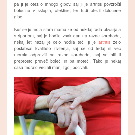
pa ji je otežilo mnogo gibov, saj ji je artritis povzročil
bolečine v sklepih, otekline, ter tudi otežil določene
gibe.
Ker se je moja stara mama že od nekdaj rada ukvarjala
s športom, saj je hodila vsak dan na razne sprehode,
nekaj let nazaj je celo hodila teči, ji je
artritis
zelo
poslabšal kvaliteto življenja, saj se od tedaj ni več
morala odpraviti na razne sprehode,. saj so bili ti
preprosto preveč boleči in pa moteči. Tako je nekaj
časa moralo več ali manj zgolj počivati.