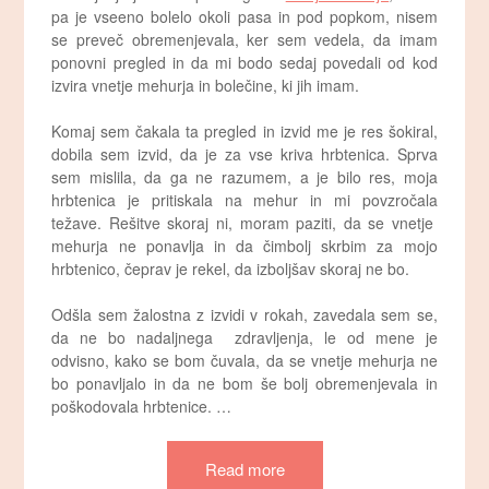
pa je vseeno bolelo okoli pasa in pod popkom, nisem
se preveč obremenjevala, ker sem vedela, da imam
ponovni pregled in da mi bodo sedaj povedali od kod
izvira vnetje mehurja in bolečine, ki jih imam.
Komaj sem čakala ta pregled in izvid me je res šokiral,
dobila sem izvid, da je za vse kriva hrbtenica. Sprva
sem mislila, da ga ne razumem, a je bilo res, moja
hrbtenica je pritiskala na mehur in mi povzročala
težave. Rešitve skoraj ni, moram paziti, da se vnetje
mehurja ne ponavlja in da čimbolj skrbim za mojo
hrbtenico, čeprav je rekel, da izboljšav skoraj ne bo.
Odšla sem žalostna z izvidi v rokah, zavedala sem se,
da ne bo nadaljnega
zdravljenja, le od mene je
odvisno, kako se bom čuvala, da se vnetje mehurja ne
bo ponavljalo in da ne bom še bolj obremenjevala in
poškodovala hrbtenice.
…
Read more