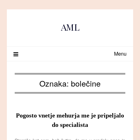
Skip
to
content
AML
Menu
Oznaka:
bolečine
Pogosto vnetje mehurja me je pripeljalo
do specialista