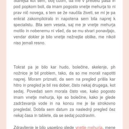
Starejša kot sem, bolj čutim, da me v predelu pasa in
pod popkom boli, da imam pogosto vnetje mehurja to ni
prav nič novega, s tem se že naučila živeti, se mi je pa
enkrat zakompliciralo in napotena sem bila naprej k
specialistu. Bila sem vesela, saj me je vnetje mehurja
motilo in nobenemu ni všeč, da se mu stvari ponavljajo,
vendar dokler je bilo vnetje nežnejše oblike, me nikoli
niso jemali resno.
Tokrat pa je bilo kar hudo, bolečine, skelenje, ph
nožnice je bil problem, tako, da so me morali napotiti
naprej. Moram priznati, da sem na pregled prišla kar
hitro in pregled je bil res dober, čisto nekaj drugega, kot
sedaj. Povedati sem morala čisto vse, kako pogosto
imam vnetje mehurja, kje so bolečine, kako je glede
zadrževanja vode in na koncu me je še strokovno
pregledal. Dobila sem datum za naslednji pregled čez
nekaj časa in tablete, da se sedaj pozdravim.
Zdravljenje je bilo uspešno glede
vnetje mehurja
, mene