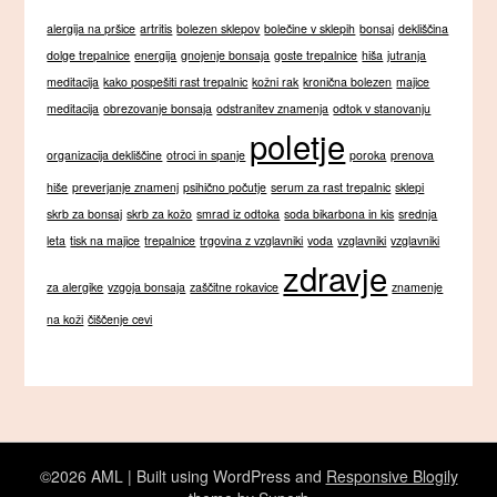
alergija na pršice
artritis
bolezen sklepov
bolečine v sklepih
bonsaj
dekliščina
dolge trepalnice
energija
gnojenje bonsaja
goste trepalnice
hiša
jutranja
meditacija
kako pospešiti rast trepalnic
kožni rak
kronična bolezen
majice
meditacija
obrezovanje bonsaja
odstranitev znamenja
odtok v stanovanju
poletje
organizacija dekliščine
otroci in spanje
poroka
prenova
hiše
preverjanje znamenj
psihično počutje
serum za rast trepalnic
sklepi
skrb za bonsaj
skrb za kožo
smrad iz odtoka
soda bikarbona in kis
srednja
leta
tisk na majice
trepalnice
trgovina z vzglavniki
voda
vzglavniki
vzglavniki
zdravje
za alergike
vzgoja bonsaja
zaščitne rokavice
znamenje
na koži
čiščenje cevi
©2026 AML
| Built using WordPress and
Responsive Blogily