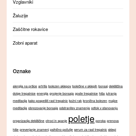
Vzglavniki
Žaluzije
Zaščitne rokavice
Zobni aparat
Oznake
alergija na pršice
artritis
bolezen sklepov
bolečine v sklepih
bonsaj
dekliščina
dolge trepalnice
energija
gnojenje bonsaja
goste trepalnice
hiša
jutranja
meditacija
kako pospešiti rast trepalnic
kožni rak
kronična bolezen
majice
meditacija
obrezovanje bonsaja
odstranitev znamenja
odtok v stanovanju
poletje
organizacija dekliščine
otroci in spanje
poroka
prenova
hiše
preverjanje znamenj
psihično počutje
serum za rast trepalnic
sklepi