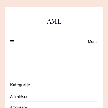
Skip
to
content
AML
Menu
Kategorije
Arhitektura
Aronija sok