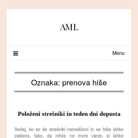
Skip
to
content
AML
Menu
Oznaka:
prenova hiše
Položeni strešniki in teden dni dopusta
Sedaj, ko so še strešniki nameščeni in se hiša lahko
zaklene, tako, da nihče ne more vanjo, si lahko