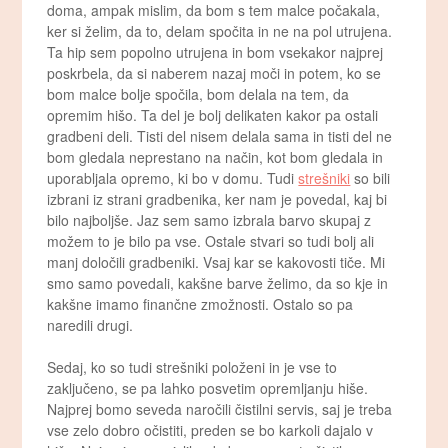
doma, ampak mislim, da bom s tem malce počakala,
ker si želim, da to, delam spočita in ne na pol utrujena.
Ta hip sem popolno utrujena in bom vsekakor najprej
poskrbela, da si naberem nazaj moči in potem, ko se
bom malce bolje spočila, bom delala na tem, da
opremim hišo. Ta del je bolj delikaten kakor pa ostali
gradbeni deli. Tisti del nisem delala sama in tisti del ne
bom gledala neprestano na način, kot bom gledala in
uporabljala opremo, ki bo v domu. Tudi
strešniki
so bili
izbrani iz strani gradbenika, ker nam je povedal, kaj bi
bilo najboljše. Jaz sem samo izbrala barvo skupaj z
možem to je bilo pa vse. Ostale stvari so tudi bolj ali
manj določili gradbeniki. Vsaj kar se kakovosti tiče. Mi
smo samo povedali, kakšne barve želimo, da so kje in
kakšne imamo finančne zmožnosti. Ostalo so pa
naredili drugi.
Sedaj, ko so tudi strešniki položeni in je vse to
zaključeno, se pa lahko posvetim opremljanju hiše.
Najprej bomo seveda naročili čistilni servis, saj je treba
vse zelo dobro očistiti, preden se bo karkoli dajalo v