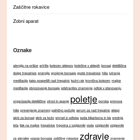
Zaščitne rokavice
Zobni aparat
Oznake
alergija na pršice
artritis
bolezen sklepov
bolečine v sklepih
bonsaj
dekliščina
dolge trepalnice
energija
gnojenje bonsaja
goste trepalnice
hiša
jutranja
meditacija
kako pospešiti rast trepalnic
kožni rak
kronična bolezen
majice
meditacija
obrezovanje bonsaja
odstranitev znamenja
odtok v stanovanju
poletje
organizacija dekliščine
otroci in spanje
poroka
prenova
hiše
preverjanje znamenj
psihično počutje
serum za rast trepalnic
sklepi
skrb za bonsaj
skrb za kožo
smrad iz odtoka
soda bikarbona in kis
srednja
leta
tisk na majice
trepalnice
trgovina z vzglavniki
voda
vzglavniki
vzglavniki
zdravje
za alergike
vzgoja bonsaja
zaščitne rokavice
znamenje