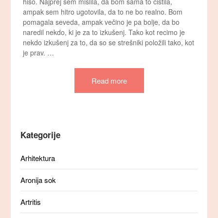
hišo. Najprej sem mislila, da bom sama to čistila,
ampak sem hitro ugotovila, da to ne bo realno. Bom
pomagala seveda, ampak večino je pa bolje, da bo
naredil nekdo, ki je za to izkušenj. Tako kot recimo je
nekdo izkušenj za to, da so se strešniki položili tako, kot
je prav. …
Read more
Kategorije
Arhitektura
Aronija sok
Artritis