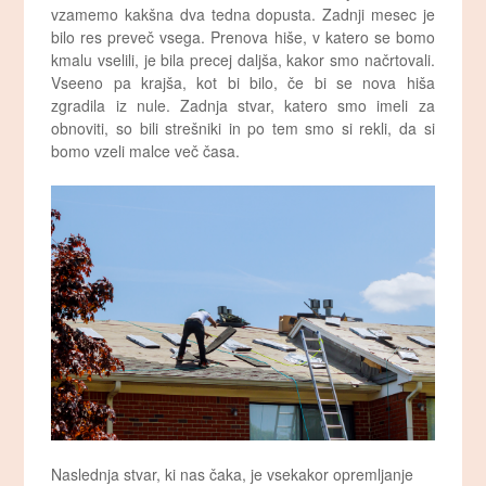
vzamemo kakšna dva tedna dopusta. Zadnji mesec je
bilo res preveč vsega. Prenova hiše, v katero se bomo
kmalu vselili, je bila precej daljša, kakor smo načrtovali.
Vseeno pa krajša, kot bi bilo, če bi se nova hiša
zgradila iz nule. Zadnja stvar, katero smo imeli za
obnoviti, so bili strešniki in po tem smo si rekli, da si
bomo vzeli malce več časa.
Naslednja stvar, ki nas čaka, je vsekakor opremljanje