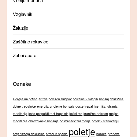
Vnetje mehurja
Vzglavniki
Žaluzije
Zaščitne rokavice
Zobni aparat
Oznake
alergija na pršice
artritis
bolezen sklepov
bolečine v sklepih
bonsaj
dekliščina
dolge trepalnice
energija
gnojenje bonsaja
goste trepalnice
hiša
jutranja
meditacija
kako pospešiti rast trepalnic
kožni rak
kronična bolezen
majice
meditacija
obrezovanje bonsaja
odstranitev znamenja
odtok v stanovanju
poletje
organizacija dekliščine
otroci in spanje
poroka
prenova