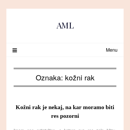
Skip
to
content
AML
Menu
Oznaka:
kožni rak
Kožni rak je nekaj, na kar moramo biti
res pozorni