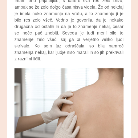
Imam eno prijateljico, s katero sva res zelo blizu,
ampak se že zelo dolgo časa nisva videla. Že od nekdaj
je imela neko znamenje na vratu, a to znamenje ji je
bilo res zelo všeč. Vedno je govorila, da je nekako
drugačna od ostalih in da je to znamenje nekaj, česar
se noče pač znebiti. Seveda je tudi meni bilo to
znamenje zelo všeč, saj ga bi verjetno veliko ljudi
skrivalo. Ko sem jaz odraščala, so bila namreč
znamenja nekaj, kar ljudje niso marali in so jih prekrivali
z raznimi ličili.