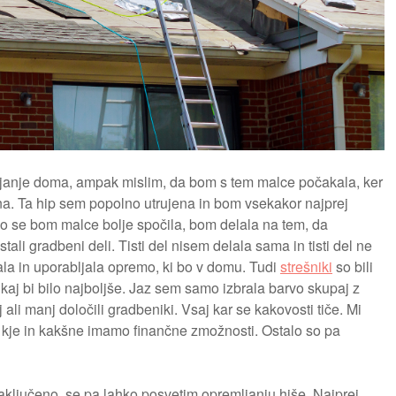
mljanje doma, ampak mislim, da bom s tem malce počakala, ker
jena. Ta hip sem popolno utrujena in bom vsekakor najprej
ko se bom malce bolje spočila, bom delala na tem, da
tali gradbeni deli. Tisti del nisem delala sama in tisti del ne
la in uporabljala opremo, ki bo v domu. Tudi
strešniki
so bili
 kaj bi bilo najboljše. Jaz sem samo izbrala barvo skupaj z
j ali manj določili gradbeniki. Vsaj kar se kakovosti tiče. Mi
kje in kakšne imamo finančne zmožnosti. Ostalo so pa
 zaključeno, se pa lahko posvetim opremljanju hiše. Najprej