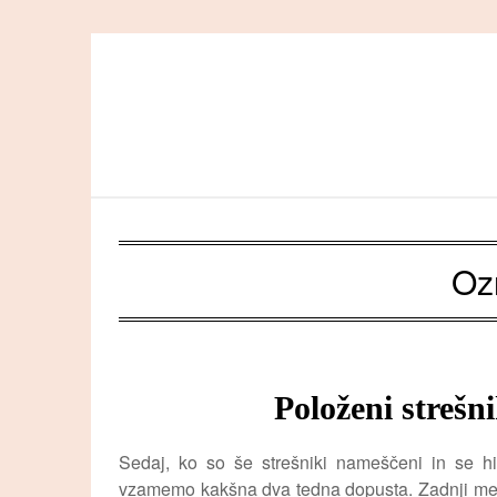
Skip
to
content
Oz
Položeni strešn
Sedaj, ko so še strešniki nameščeni in se h
vzamemo kakšna dva tedna dopusta. Zadnji mese