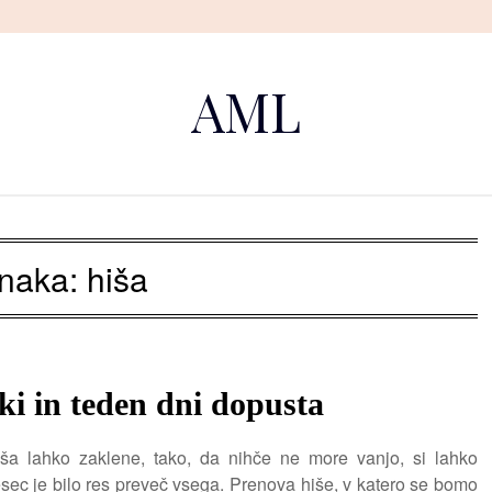
AML
naka:
hiša
iki in teden dni dopusta
iša lahko zaklene, tako, da nihče ne more vanjo, si lahko
c je bilo res preveč vsega. Prenova hiše, v katero se bomo