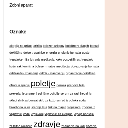
Zobni aparat
Oznake
alergija na pršice
artritis
bolezen sklepov
bolečine v sklepih
bonsaj
dekliščina
dolge trepalnice
energija
gnojenje bonsaja
goste
trepalnice
hiša
jutranja meditacija
kako pospešiti rast trepalnic
kožni rak
kronična bolezen
majice
meditacija
obrezovanje bonsaja
odstranitev znamenja
odtok v stanovanju
organizacija dekliščine
poletje
otroci in spanje
poroka
prenova hiše
preverjanje znamenj
psihično počutje
serum za rast trepalnic
sklepi
skrb za bonsaj
skrb za kožo
smrad iz odtoka
soda
bikarbona in kis
srednja leta
tisk na majice
trepalnice
trgovina z
vzglavniki
voda
vzglavniki
vzglavniki za alergike
vzgoja bonsaja
zdravje
zaščitne rokavice
znamenje na koži
čiščenje