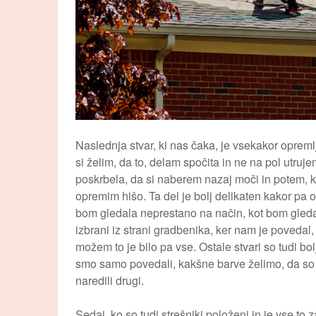
Naslednja stvar, ki nas čaka, je vsekakor opre
si želim, da to, delam spočita in ne na pol utru
poskrbela, da si naberem nazaj moči in potem, 
opremim hišo. Ta del je bolj delikaten kakor pa os
bom gledala neprestano na način, kot bom gleda
izbrani iz strani gradbenika, ker nam je povedal,
možem to je bilo pa vse. Ostale stvari so tudi bol
smo samo povedali, kakšne barve želimo, da so 
naredili drugi.
Sedaj, ko so tudi strešniki položeni in je vse to