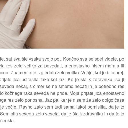
, saj sva šle vsaka svojo pot. Končno sva se spet videle, po
a res zelo veliko za povedati, a enostavno nisem morala iti
no. Znamenje je izgledalo zelo veliko. Večje, kot je bilo prej.
jateljica ustrašila tako kot jaz. Ko je šla k zdravniku, so ji
seveda nekaj, s čimer se ne smemo hecati in je potrebno res
a do kožnega raka seveda ne pride. Moja prijateljica enostavno
njega res zelo ponosna. Jaz pa, ker je nisem že zelo dolgo časa
e večje. Ravno zato sem tudi sama takoj pomislila, da je to
 Sem bila seveda zelo vesela, da je šla k zdravniku in da je to
ič rekla.