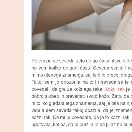
Potem pa se seveda zelo dolgo časa nisva videle
ne vem koliko dolgem času. Seveda sva si imel
mimo njenega znamenja, saj je bilo precej drugač
Takoj sem jo opozorila na to in seveda se je pri
povedali, da gre za kožnega raka.
Kožni rak
je 
dobro skrbeti in preverjati svojo kožo. Zato, d
ni toliko gledala tega znamenja, saj je bila na 
videla sem seveda takoj opazila, da je znamenj
kožni rak. Ko mi je povedala, da je to kožni rak.
ugotovila, kot pa, da bi pustila in da ji jaz ne bi n