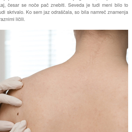
aj, česar se noče pač znebiti. Seveda je tudi meni bilo to
judi skrivalo. Ko sem jaz odraščala, so bila namreč znamenja
aznimi ličili.