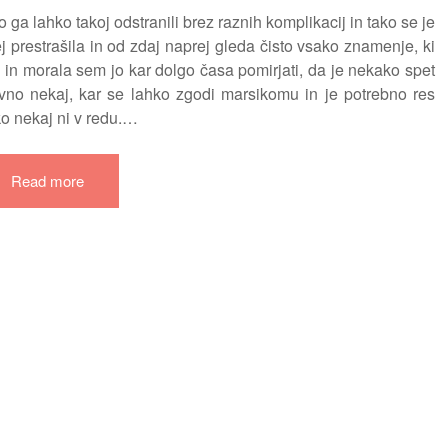
ga lahko takoj odstranili brez raznih komplikacij in tako se je
ej prestrašila in od zdaj naprej gleda čisto vsako znamenje, ki
a in morala sem jo kar dolgo časa pomirjati, da je nekako spet
tivno nekaj, kar se lahko zgodi marsikomu in je potrebno res
, ko nekaj ni v redu.…
Read more