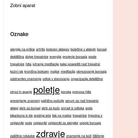
Zobni aparat
Oznake
alergija na pršice
artritis
bolezen sklepov
bolečine v sklepih
bonsaj
dekliščina
dolge trepalnice
energija
gnojenje bonsaja
goste
trepalnice
hiša
jutranja meditacija
kako pospešiti rast trepalnic
kožni rak
kronična bolezen
majice
meditacija
obrezovanje bonsaja
odstranitev znamenja
odtok v stanovanju
organizacija dekliščine
poletje
otroci in spanje
poroka
prenova hiše
preverjanje znamenj
psihično počutje
serum za rast trepalnic
sklepi
skrb za bonsaj
skrb za kožo
smrad iz odtoka
soda
bikarbona in kis
srednja leta
tisk na majice
trepalnice
trgovina z
vzglavniki
voda
vzglavniki
vzglavniki za alergike
vzgoja bonsaja
zdravje
zaščitne rokavice
znamenje na koži
čiščenje