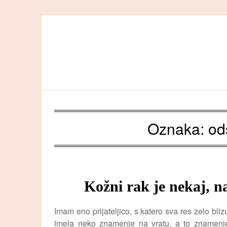
Skip
to
content
Oznaka:
od
Kožni rak je nekaj, n
Imam eno prijateljico, s katero sva res zelo bl
imela neko znamenje na vratu, a to znamenje 