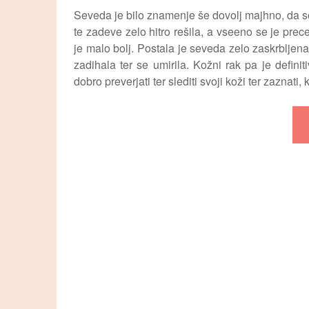
Seveda je bilo znamenje še dovolj majhno, da so 
te zadeve zelo hitro rešila, a vseeno se je prec
je malo bolj. Postala je seveda zelo zaskrbljen
zadihala ter se umirila. Kožni rak pa je defini
dobro preverjati ter slediti svoji koži ter zaznati