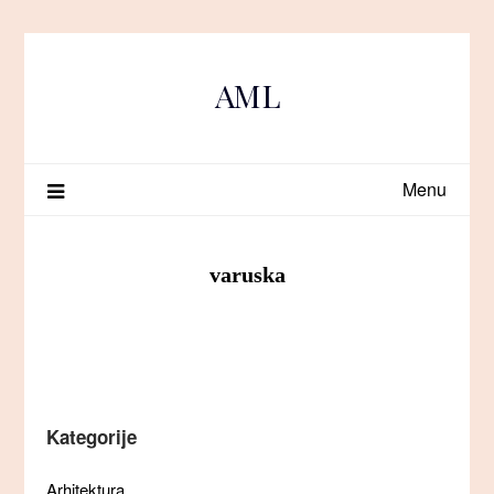
Skip
to
content
AML
Menu
varuska
Kategorije
Arhitektura