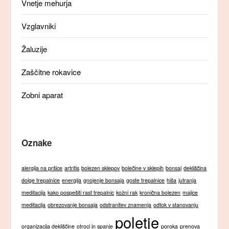
Vnetje mehurja
Vzglavniki
Žaluzije
Zaščitne rokavice
Zobni aparat
Oznake
alergija na pršice
artritis
bolezen sklepov
bolečine v sklepih
bonsaj
dekliščina
dolge trepalnice
energija
gnojenje bonsaja
goste trepalnice
hiša
jutranja
meditacija
kako pospešiti rast trepalnic
kožni rak
kronična bolezen
majice
meditacija
obrezovanje bonsaja
odstranitev znamenja
odtok v stanovanju
poletje
organizacija dekliščine
otroci in spanje
poroka
prenova