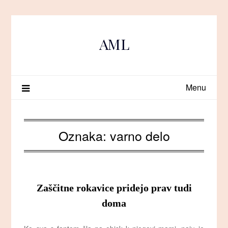
Skip
to
content
AML
Menu
Oznaka:
varno delo
Zaščitne rokavice pridejo prav tudi
doma