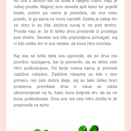
Ko sva s fantom šla na obisk k njegovi mami, naju je
nekaj prosila. Najprej smo seveda spili kavo ter pojedli
kosilo, potem pa nama je povedala, da ima neko
pravilo, ki ga sama ne more narediti. Dobila je nekaj drv
za zimo in so bila zložena zunaj in ne pod streho.
Prosila naju je, če bi lahko drva prestavila iz prostega
pod streho. Seveda sva bila pripravljena pomagati, saj
ni bilo veliko drv in sva vedela, da bova hitro končala.
Kaj sva se lotila dela sva ugotovila, da so drva res
površno razžagana, kar je pomenilo, da se lahko zelo
hitro poškodujeva. Od fanta mama nama je prinesla
zaščitne rokavice. Zaščitne rokavice so bile v tem
primeru res zelo dobra ideja, saj so tako lahko brez
problema premikala drva in nisva se rabila
obremenjevati na to, kako bova dvignila drv, da se ne
bova poškodovala. Drva sva res zelo hitro zložila in jih
pospravila na suho.