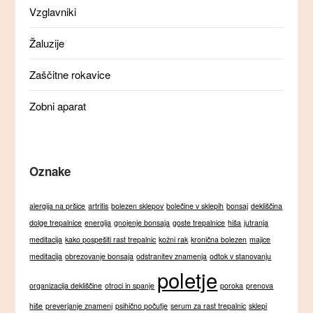
Vzglavniki
Žaluzije
Zaščitne rokavice
Zobni aparat
Oznake
alergija na pršice
artritis
bolezen sklepov
bolečine v sklepih
bonsaj
dekliščina
dolge trepalnice
energija
gnojenje bonsaja
goste trepalnice
hiša
jutranja
meditacija
kako pospešiti rast trepalnic
kožni rak
kronična bolezen
majice
meditacija
obrezovanje bonsaja
odstranitev znamenja
odtok v stanovanju
poletje
organizacija dekliščine
otroci in spanje
poroka
prenova
hiše
preverjanje znamenj
psihično počutje
serum za rast trepalnic
sklepi