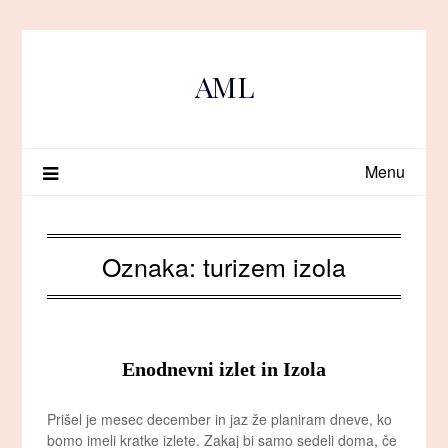
Skip
to
content
AML
Menu
Oznaka:
turizem izola
Enodnevni izlet in Izola
Prišel je mesec december in jaz že planiram dneve, ko
bomo imeli kratke izlete. Zakaj bi samo sedeli doma, če