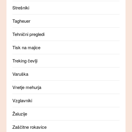
Strešniki
Tagheuer
Tehnični pregledi
Tisk na majice
Treking čevlji
Varuška
Vnetje mehurja
Vzglavniki
Žaluzije
Zaščitne rokavice