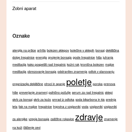
Zobni aparat
Oznake
alergija na pršice
artritis
bolezen sklepov
bolečine v sklepih
bonsaj
dekliščina
dolge trepalnice
energija
gnojenje bonsaja
goste trepalnice
hiša
jutranja
meditacija
kako pospešiti rast trepalnic
kožni rak
kronična bolezen
majice
meditacija
obrezovanje bonsaja
odstranitev znamenja
odtok v stanovanju
poletje
organizacija dekliščine
otroci in spanje
poroka
prenova
hiše
preverjanje znamenj
psihično počutje
serum za rast trepalnic
sklepi
skrb za bonsaj
skrb za kožo
smrad iz odtoka
soda bikarbona in kis
srednja
leta
tisk na majice
trepalnice
trgovina z vzglavniki
voda
vzglavniki
vzglavniki
zdravje
za alergike
vzgoja bonsaja
zaščitne rokavice
znamenje
na koži
čiščenje cevi