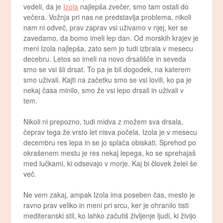
vedeli, da je
Izola
najlepša zvečer, smo tam ostali do
večera. Vožnja pri nas ne predstavlja problema, nikoli
nam ni odveč, prav zaprav vsi uživamo v njej, ker se
zavedamo, da bomo imeli lep dan. Od morskih krajev je
meni Izola najlepša, zato sem jo tudi izbrala v mesecu
decebru. Letos so imeli na novo drsališče in seveda
smo se vsi šli drsat. To pa je bil dogodek, na katerem
smo uživali. Kajti na začetku smo se vsi lovili, ko pa je
nekaj časa minilo, smo že vsi lepo drsali in uživali v
tem.
Nikoli ni prepozno, tudi midva z možem sva drsala,
čeprav tega že vrsto let nisva počela. Izola je v mesecu
decembru res lepa in se jo splača obiskati. Sprehod po
okrašenem mestu je res nekaj lepega, ko se sprehajaš
med lučkami, ki odsevajo v morje. Kaj bi človek želel še
več.
Ne vem zakaj, ampak Izola ima poseben čas, mesto je
ravno prav veliko in meni pri srcu, ker je ohranilo tisti
mediteranski stil, ko lahko začutiš življenje ljudi, ki živijo