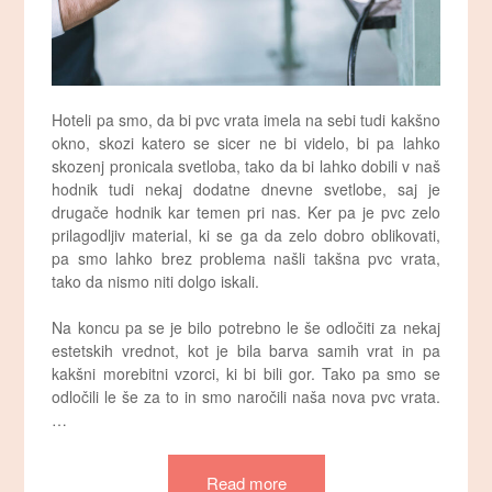
Hoteli pa smo, da bi pvc vrata imela na sebi tudi kakšno
okno, skozi katero se sicer ne bi videlo, bi pa lahko
skozenj pronicala svetloba, tako da bi lahko dobili v naš
hodnik tudi nekaj dodatne dnevne svetlobe, saj je
drugače hodnik kar temen pri nas. Ker pa je pvc zelo
prilagodljiv material, ki se ga da zelo dobro oblikovati,
pa smo lahko brez problema našli takšna pvc vrata,
tako da nismo niti dolgo iskali.
Na koncu pa se je bilo potrebno le še odločiti za nekaj
estetskih vrednot, kot je bila barva samih vrat in pa
kakšni morebitni vzorci, ki bi bili gor. Tako pa smo se
odločili le še za to in smo naročili naša nova pvc vrata.
…
Read more