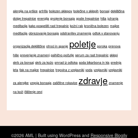
alergija na pršice
artritis
bolezen sklepov
bolečine v sklepih
bonsaj
dekliščina
dolge trepalnice
energija
gnojenje bonsaja
goste trepalnice
hiša
jutranja
meditacija
kako pospešiti rast trepalnic
kožni rak
kronična bolezen
majice
meditacija
obrezovanje bonsaja
odstranitev znamenja
odtok v stanovanju
poletje
organizacija dekliščine
otroci in spanje
poroka
prenova
hiše
preverjanje znamenj
psihično počutje
serum za rast trepalnic
sklepi
skrb za bonsaj
skrb za kožo
smrad iz odtoka
soda bikarbona in kis
srednja
leta
tisk na majice
trepalnice
trgovina z vzglavniki
voda
vzglavniki
vzglavniki
zdravje
za alergike
vzgoja bonsaja
zaščitne rokavice
znamenje
na koži
čiščenje cevi
©2026 AML
| Built using WordPress and
Responsive Blogily