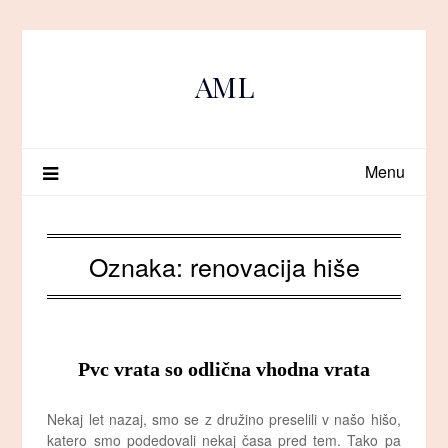
Skip
to
content
AML
Menu
Oznaka:
renovacija hiše
Pvc vrata so odlična vhodna vrata
Nekaj let nazaj, smo se z družino preselili v našo hišo,
katero smo podedovali nekaj časa pred tem. Tako pa