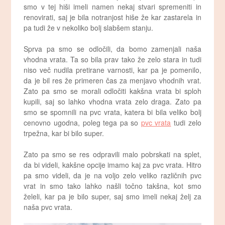
smo v tej hiši imeli namen nekaj stvari spremeniti in
renovirati, saj je bila notranjost hiše že kar zastarela in
pa tudi že v nekoliko bolj slabšem stanju.
Sprva pa smo se odločili, da bomo zamenjali naša
vhodna vrata. Ta so bila prav tako že zelo stara in tudi
niso več nudila pretirane varnosti, kar pa je pomenilo,
da je bil res že primeren čas za menjavo vhodnih vrat.
Zato pa smo se morali odločiti kakšna vrata bi sploh
kupili, saj so lahko vhodna vrata zelo draga. Zato pa
smo se spomnili na pvc vrata, katera bi bila veliko bolj
cenovno ugodna, poleg tega pa so
pvc vrata
tudi zelo
trpežna, kar bi bilo super.
Zato pa smo se res odpravili malo pobrskati na splet,
da bi videli, kakšne opcije imamo kaj za pvc vrata. Hitro
pa smo videli, da je na voljo zelo veliko različnih pvc
vrat in smo tako lahko našli točno takšna, kot smo
želeli, kar pa je bilo super, saj smo imeli nekaj želj za
naša pvc vrata.