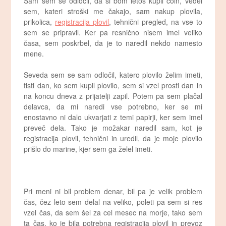
Sam sem se odločil, da si bom letos kupil čoln, vedel
sem, kateri stroški me čakajo, sam nakup plovila,
prikolica,
registracija plovil
, tehnični pregled, na vse to
sem se pripravil. Ker pa resnično nisem imel veliko
časa, sem poskrbel, da je to naredil nekdo namesto
mene.
Seveda sem se sam odločil, katero plovilo želim imeti,
tisti dan, ko sem kupil plovilo, sem si vzel prosti dan in
na koncu dneva z prijatelji zapil. Potem pa sem plačal
delavca, da mi naredi vse potrebno, ker se mi
enostavno ni dalo ukvarjati z temi papirji, ker sem imel
preveč dela. Tako je možakar naredil sam, kot je
registracija plovil, tehnični in uredil, da je moje plovilo
prišlo do marine, kjer sem ga želel imeti.
Pri meni ni bil problem denar, bil pa je velik problem
čas, čez leto sem delal na veliko, poleti pa sem si res
vzel čas, da sem šel za cel mesec na morje, tako sem
ta čas, ko je bila potrebna registracija plovil in prevoz