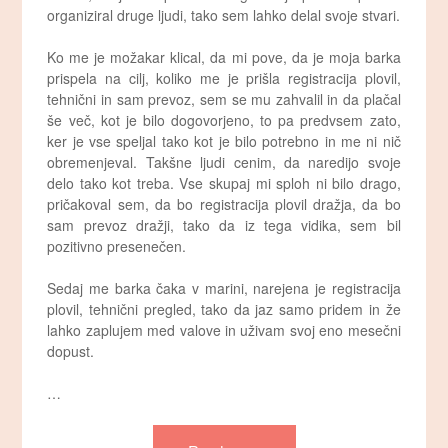
organiziral druge ljudi, tako sem lahko delal svoje stvari.
Ko me je možakar klical, da mi pove, da je moja barka
prispela na cilj, koliko me je prišla registracija plovil,
tehnični in sam prevoz, sem se mu zahvalil in da plačal
še več, kot je bilo dogovorjeno, to pa predvsem zato,
ker je vse speljal tako kot je bilo potrebno in me ni nič
obremenjeval. Takšne ljudi cenim, da naredijo svoje
delo tako kot treba. Vse skupaj mi sploh ni bilo drago,
pričakoval sem, da bo registracija plovil dražja, da bo
sam prevoz dražji, tako da iz tega vidika, sem bil
pozitivno presenečen.
Sedaj me barka čaka v marini, narejena je registracija
plovil, tehnični pregled, tako da jaz samo pridem in že
lahko zaplujem med valove in uživam svoj eno mesečni
dopust.
…