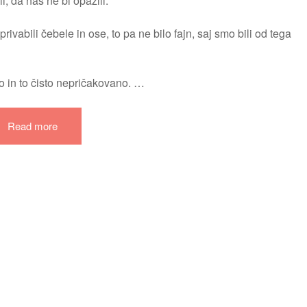
i, da nas ne bi opazili.
rivabili čebele in ose, to pa ne bilo fajn, saj smo bili od tega
o in to čisto nepričakovano. …
Read more