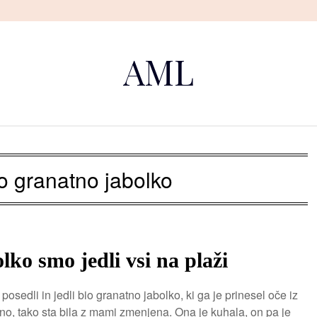
AML
o granatno jabolko
lko smo jedli vsi na plaži
osedli in jedli bio granatno jabolko, ki ga je prinesel oče iz
ano, tako sta bila z mami zmenjena. Ona je kuhala, on pa je