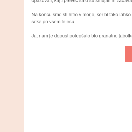
opazovali, kajti preveč smo se smejali in zabaval
Na koncu smo šli hitro v morje, ker bi tako lahko p
soka po vsem telesu.
Ja, nam je dopust polepšalo bio granatno jabolk