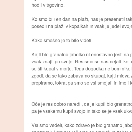
hodil v trgovino.
Ko smo bili en dan na plaži, nas je presenetil t
posedli na plaži v kopalkah in vsak je jedel svoj
Kako smešno je to bilo videti.
Kajti bio granatno jabolko ni enostavno jesti na 
vsak znajti po svoje. Res smo se nasmejali, ker 
se šli kopat v morje. Tega dogodka ne bom nikoli
zgodi, da se tako zabavamo skupaj, kajti midva z
prepiramo, tokrat pa smo se vsi smejali in imeli 
Oče je res dobro naredil, da je kupil bio granatn
pa je vsakemu kupil svojo in tako se je vsak ukva
Vsi smo vedeli, kako zdravo je bio granatno jabo