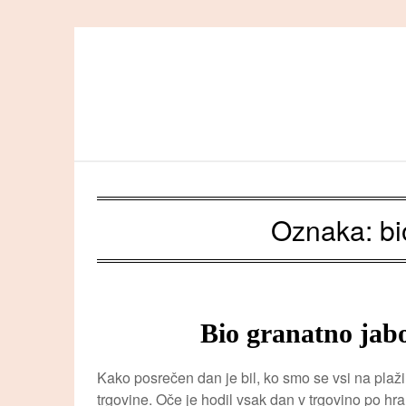
Skip
to
content
Oznaka:
bi
Bio granatno jabo
Kako posrečen dan je bil, ko smo se vsi na plaži p
trgovine. Oče je hodil vsak dan v trgovino po hr