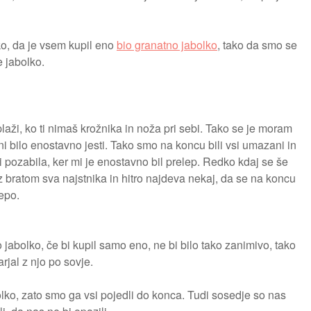
ako, da je vsem kupil eno
bio granatno jabolko
, tako da smo se
e jabolko.
plaži, ko ti nimaš krožnika in noža pri sebi. Tako se je moram
ni bilo enostavno jesti. Tako smo na koncu bili vsi umazani in
 pozabila, ker mi je enostavno bil prelep. Redko kdaj se še
 bratom sva najstnika in hitro najdeva nekaj, da se na koncu
lepo.
o jabolko, če bi kupil samo eno, ne bi bilo tako zanimivo, tako
rjal z njo po sovje.
lko, zato smo ga vsi pojedli do konca. Tudi sosedje so nas