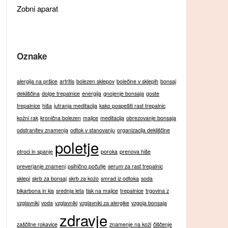
Zobni aparat
Oznake
alergija na pršice
artritis
bolezen sklepov
bolečine v sklepih
bonsaj
dekliščina
dolge trepalnice
energija
gnojenje bonsaja
goste
trepalnice
hiša
jutranja meditacija
kako pospešiti rast trepalnic
kožni rak
kronična bolezen
majice
meditacija
obrezovanje bonsaja
odstranitev znamenja
odtok v stanovanju
organizacija dekliščine
poletje
otroci in spanje
poroka
prenova hiše
preverjanje znamenj
psihično počutje
serum za rast trepalnic
sklepi
skrb za bonsaj
skrb za kožo
smrad iz odtoka
soda
bikarbona in kis
srednja leta
tisk na majice
trepalnice
trgovina z
vzglavniki
voda
vzglavniki
vzglavniki za alergike
vzgoja bonsaja
zdravje
zaščitne rokavice
znamenje na koži
čiščenje