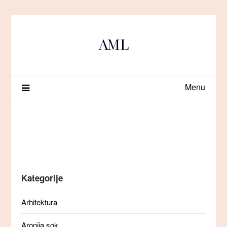
Skip
to
content
AML
Menu
Kategorije
Arhitektura
Aronija sok