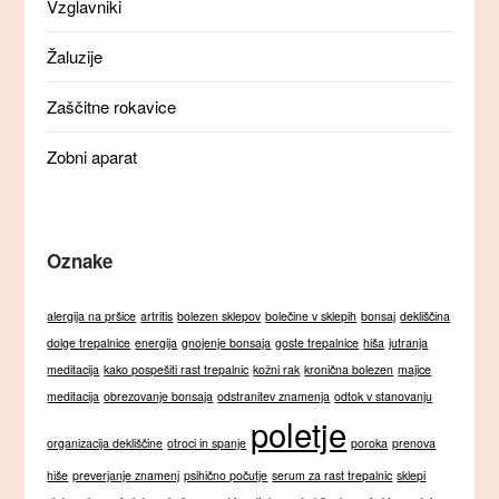
Vzglavniki
Žaluzije
Zaščitne rokavice
Zobni aparat
Oznake
alergija na pršice
artritis
bolezen sklepov
bolečine v sklepih
bonsaj
dekliščina
dolge trepalnice
energija
gnojenje bonsaja
goste trepalnice
hiša
jutranja
meditacija
kako pospešiti rast trepalnic
kožni rak
kronična bolezen
majice
meditacija
obrezovanje bonsaja
odstranitev znamenja
odtok v stanovanju
poletje
organizacija dekliščine
otroci in spanje
poroka
prenova
hiše
preverjanje znamenj
psihično počutje
serum za rast trepalnic
sklepi